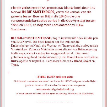
Hierdie geïllustreerde A4-groote 300-bladsy boek deur EJG
IN DIE SMELTKROES,
Norval,
vertel die verhaal van die
gevegte tussen Boer en Brit in die 1840’s die drie
verwoestende ba-Soetoe oorloë in die Oos-Vrystaat tussen
In Die
1858 en 1867, en nog meer. Lees daaroor by
Smeltkroes
.
BLOED, SWEET EN TRANE
, nog 'n uitstekende boek uit die pen
van EJG Norval. Die boek handel oor die
trek oor die
Drakensberge
na Natal
,
die Vrystaa
t
en
Transvaal, die oorloë tussen
Voortrekkers, Zulus en Matabeles asook die rol van Britse regering
in die saga, wat tot vandag toe weggesteek word. Daar word
getuienis aangebied dat die moorde op die Voortrekkers deur sekere
Britse agente ea beplan is. Lees meer hieroor by
Bloed, Sweet en
Trane
.
BYBEL 1933/53-druk nou gratis
Gelofteland is dankbaar om aan al ons lesers die 1933/53-uitgawe van die Bybel
gratis te voorsien. Al wat u hoef te doen is om 'n e-pos na
webmeester@gelofteland.org
te stuur met die versoek om die Bybel te ontvang, en ons sal dit aan u stuur.
_____________________