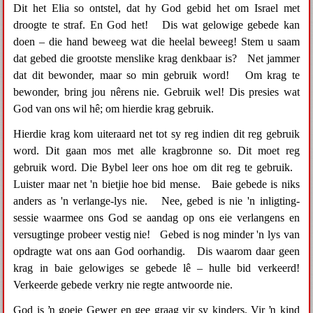
Dit het Elia so ontstel, dat hy God gebid het om Israel met
droogte te straf. En God het! Dis wat gelowige gebede kan
doen – die hand beweeg wat die heelal beweeg! Stem u saam
dat gebed die grootste menslike krag denkbaar is? Net jammer
dat dit bewonder, maar so min gebruik word! Om krag te
bewonder, bring jou nêrens nie. Gebruik wel! Dis presies wat
God van ons wil hê; om hierdie krag gebruik.
Hierdie krag kom uiteraard net tot sy reg indien dit reg gebruik
word. Dit gaan mos met alle kragbronne so. Dit moet reg
gebruik word. Die Bybel leer ons hoe om dit reg te gebruik.
Luister maar net 'n bietjie hoe bid mense. Baie gebede is niks
anders as 'n verlange-lys nie. Nee, gebed is nie 'n inligting-
sessie waarmee ons God se aandag op ons eie verlangens en
versugtinge probeer vestig nie! Gebed is nog minder 'n lys van
opdragte wat ons aan God oorhandig. Dis waarom daar geen
krag in baie gelowiges se gebede lê – hulle bid verkeerd!
Verkeerde gebede verkry nie regte antwoorde nie.
God is ŉ goeie Gewer en gee graag vir sy kinders. Vir ŉ kind