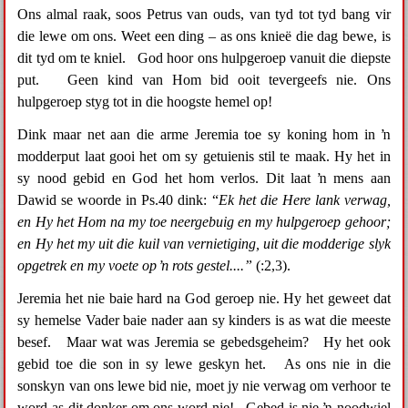
Ons almal raak, soos Petrus van ouds, van tyd tot tyd bang vir
die lewe om ons. Weet een ding – as ons knieë die dag bewe, is
dit tyd om te kniel. God hoor ons hulpgeroep vanuit die diepste
put. Geen kind van Hom bid ooit tevergeefs nie. Ons
hulpgeroep styg tot in die hoogste hemel op!
Dink maar net aan die arme Jeremia toe sy koning hom in ŉ
modderput laat gooi het om sy getuienis stil te maak. Hy het in
sy nood gebid en God het hom verlos. Dit laat ŉ mens aan
Dawid se woorde in Ps.40 dink: “
Ek het die Here lank verwag,
en Hy het Hom na my toe neergebuig en my hulpgeroep gehoor;
en Hy het my uit die kuil van vernietiging, uit die modderige slyk
opgetrek en my voete op ŉ rots gestel....”
(:2,3).
Jeremia het nie baie hard na God geroep nie. Hy het geweet dat
sy hemelse Vader baie nader aan sy kinders is as wat die meeste
besef. Maar wat was Jeremia se gebedsgeheim? Hy het ook
gebid toe die son in sy lewe geskyn het. As ons nie in die
sonskyn van ons lewe bid nie, moet jy nie verwag om verhoor te
word as dit donker om ons word nie! Gebed is nie ŉ noodwiel