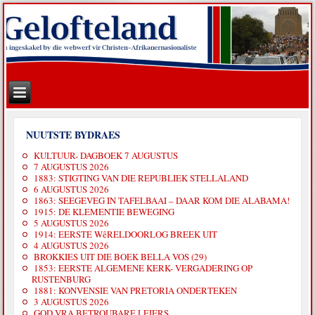
NUUTSTE BYDRAES
KULTUUR- DAGBOEK 7 AUGUSTUS
7 AUGUSTUS 2026
1883: STIGTING VAN DIE REPUBLIEK STELLALAND
6 AUGUSTUS 2026
1863: SEEGEVEG IN TAFELBAAI – DAAR KOM DIE ALABAMA!
1915: DE KLEMENTIE BEWEGING
5 AUGUSTUS 2026
1914: EERSTE WêRELDOORLOG BREEK UIT
4 AUGUSTUS 2026
BROKKIES UIT DIE BOEK BELLA VOS (29)
1853: EERSTE ALGEMENE KERK- VERGADERING OP
RUSTENBURG
1881: KONVENSIE VAN PRETORIA ONDERTEKEN
3 AUGUSTUS 2026
GOD VRA BETROUBARE LEIERS