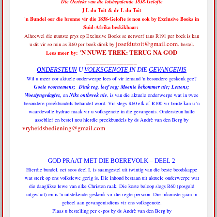
Die Oerteks van die lotsbepalende 1838-Gelofte
J L du Toit & dr L du Toit
'n Bundel oor die bronne vir die 1838-Gelofte is nou ook by Exclusive Books in
Suid-Afrika beskikbaar:
Alhoewel die nuutste prys op Exclusive Books se netwerf tans R191 per boek is
kan
josefdutoit@gmail.com
u dit vir so min as R60 per boek direk by
. bestel.
'N NUWE TREK: TERUG NA GOD
Lees meer by:
_______________
O
NDERSTEUN
U
VOLKSGENOTE
IN DIE
GEVANGENIS
Wil u meer oor aktuele onderwerpe lees of vir iemand 'n besondere geskenk gee?
Goeie voornemens; Dink reg, leef reg; Moenie bekommer nie; Leuens;
Woestyngedagtes,
Niks ontbreek nie
en
, is van die aktuele onderwerpe wat in twee
besondere preekbundels behandel word. Vir slegs R60 elk of R100 vir beide kan u 'n
waardevolle bydrae maak vir u volksgenote in die gevangenis. Ondersteun hulle
asseblief en bestel nou hierdie preekbundels by ds Andrè van den Berg by
vryheidsbediening@gmail.com
________________
GOD PRAAT MET DIE BOEREVOLK – DEEL 2
Hierdie bundel, net soos deel I, is saamgestel uit twintig van die beste boodskappe
wat sterk op ons volkslewe gerig is. Die inhoud bestaan uit aktuele onderwerpe wat
die daaglikse lewe van elke Christen raak. Die koste beloop slegs R60 (posgeld
uitgesluit) en is 'n uitstekende geskenk vir die regte persoon. Die inkomste gaan in
geheel aan gevangenisdiens vir ons volksgenote.
Plaas u bestelling per e-pos by ds Andrè van den Berg by