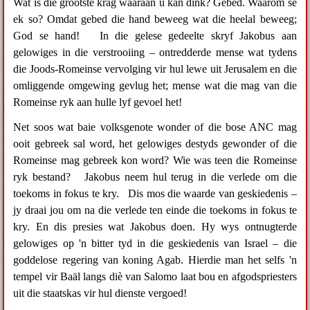
Wat is die grootste krag waaraan u kan dink? Gebed. Waarom sê
ek so? Omdat gebed die hand beweeg wat die heelal beweeg;
God se hand! In die gelese gedeelte skryf Jakobus aan
gelowiges in die verstrooiing – ontredderde mense wat tydens
die Joods-Romeinse vervolging vir hul lewe uit Jerusalem en die
omliggende omgewing gevlug het; mense wat die mag van die
Romeinse ryk aan hulle lyf gevoel het!
Net soos wat baie volksgenote wonder of die bose ANC mag
ooit gebreek sal word, het gelowiges destyds gewonder of die
Romeinse mag gebreek kon word? Wie was teen die Romeinse
ryk bestand? Jakobus neem hul terug in die verlede om die
toekoms in fokus te kry. Dis mos die waarde van geskiedenis –
jy draai jou om na die verlede ten einde die toekoms in fokus te
kry. En dis presies wat Jakobus doen. Hy wys ontnugterde
gelowiges op 'n bitter tyd in die geskiedenis van Israel – die
goddelose regering van koning Agab. Hierdie man het selfs 'n
tempel vir Baäl langs diè van Salomo laat bou en afgodspriesters
uit die staatskas vir hul dienste vergoed!