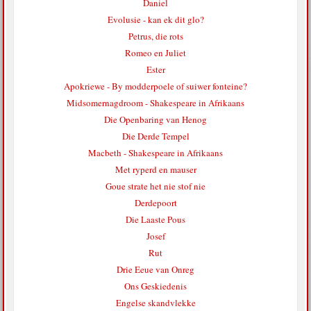
Daniel
Evolusie - kan ek dit glo?
Petrus, die rots
Romeo en Juliet
Ester
Apokriewe - By modderpoele of suiwer fonteine?
Midsomernagdroom - Shakespeare in Afrikaans
Die Openbaring van Henog
Die Derde Tempel
Macbeth - Shakespeare in Afrikaans
Met ryperd en mauser
Goue strate het nie stof nie
Derdepoort
Die Laaste Pous
Josef
Rut
Drie Eeue van Onreg
Ons Geskiedenis
Engelse skandvlekke