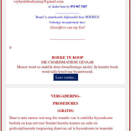
vryheidsbediening@gmail.com
074 967 5187
of skakel hom by
________________
Bestel 'n uitstekende digbundel deur BOERIUS
Volledige besonderhede hier:
Gietoffers van my Siel
_________________
BOEKE TE KOOP
DIE CHARISMATIESE GEVAAR
Mense word so maklik deur dwaalleringe mislei. In hierdie boek
word talle kwelvrae beantwoord.
Lees verder...
VERGADERING-
PROSEDURES
(GRATIS)
Daar is min mense wat nog die waarde van 'n ordelike byeenkoms
bedink en kan uitvoer. Sonder hierdie kennis en orde en
gedissiplineerde toepassing daarvan sal 'n byeenkoms in wanorde