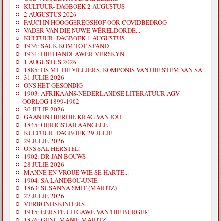
KULTUUR- DAGBOEK 2 AUGUSTUS
2 AUGUSTUS 2026
FAUCI IN HOOGGEREGSHOF OOR COVIDBEDROG
VADER VAN DIE NUWE WÊRELDORDE...
KULTUUR- DAGBOEK 1 AUGUSTUS
1936: SAUK KOM TOT STAND
1931: DIE HANDHAWER VERSKYN
1 AUGUSTUS 2026
1885: DS ML DE VILLIERS, KOMPONIS VAN DIE STEM VAN SA
31 JULIE 2026
ONS HET GESONDIG
1903: AFRIKAANS-NEDERLANDSE LITERATUUR AGV
OORLOG 1899-1902
30 JULIE 2026
GAAN IN HIERDIE KRAG VAN JOU
1845: OHRIGSTAD AANGELÊ
KULTUUR- DAGBOEK 29 JULIE
29 JULIE 2026
ONS SAL HERSTEL!
1902: DR JAN BOUWS
28 JULIE 2026
MANNE EN VROUE WIE SE HARTE...
1904: SA LANDBOU-UNIE
1863: SUSANNA SMIT (MARITZ)
27 JULIE 2026
VERBONDSKINDERS
1915: EERSTE UITGAWE VAN 'DIE BURGER'
1876: GENL MANIE MARITZ