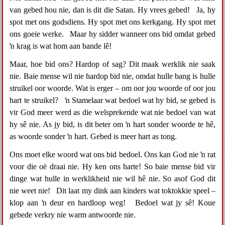
van gebed hou nie, dan is dit die Satan. Hy vrees gebed! Ja, hy
spot met ons godsdiens. Hy spot met ons kerkgang. Hy spot met
ons goeie werke. Maar hy sidder wanneer ons bid omdat gebed
ŉ krag is wat hom aan bande lê!
Maar, hoe bid ons? Hardop of sag? Dit maak werklik nie saak
nie. Baie mense wil nie hardop bid nie, omdat hulle bang is hulle
struikel oor woorde. Wat is erger – om oor jou woorde of oor jou
hart te struikel? ŉ Stamelaar wat bedoel wat hy bid, se gebed is
vir God meer werd as die welsprekende wat nie bedoel van wat
hy sê nie. As jy bid, is dit beter om ŉ hart sonder woorde te hê,
as woorde sonder ŉ hart. Gebed is meer hart as tong.
Ons moet elke woord wat ons bid bedoel. Ons kan God nie ŉ rat
voor die oë draai nie. Hy ken ons harte! So baie mense bid vir
dinge wat hulle in werklikheid nie wil hê nie. So asof God dit
nie weet nie! Dit laat my dink aan kinders wat toktokkie speel –
klop aan ŉ deur en hardloop weg! Bedoel wat jy sê! Koue
gebede verkry nie warm antwoorde nie.