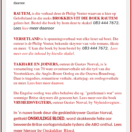
daaroor.
RAUTEM,
is die verhaal deur dr Philip Venter waarvan u hier op
BROKKIES UIT DIE BOEK RAUTEM
Gelofteland in die reeks
gelees het. Bestel die boek by hom deur te skakel
083 444 7672.
hier
Lees
meer daaroor
VERSETLAND
is 'n spanningsverhaal wat elke leser sal boei. Die
outeur is dr Philip Venter, bekende skrywer van vele romans, fiksie
en meer. U kan die boek by hom bestel by
Lees
083 444 7672.
meer oor die inhoud by hierdie skakel.
TAKHARE EN JOINERS,
,
outeur dr Gustav Norval
is 'n
versameling van 70 ware avontuurverhale uit die tyd van die
Voortrekkers, die Anglo-Boere Oorlog en die Ossewa-Brandwag.
Daar is tragedies, romantiese verhale, skattejag- en oorlogsverhale
en meer.
Lees hier meer daaroor.
Die Engelse oorlog was alles behalwe die sg. "gentleman's war" soos
sommige Britse skrywers dit genoem het. Lees meer oor die boek
VRYHEIDSVEGTERS,
outeur Gustav Norval, by
Vryheidsvegters
.
In ‘n nuwe boek deur die geskiedskrywer Gustav Norval,
getiteld
ONSKULDIGE BLOED
,
word skokkende feite oor
beweerde Britse oorlogsmisdade tydens die ABO onthul. Lees
Onskuldige Bloed.
meer hieroor by