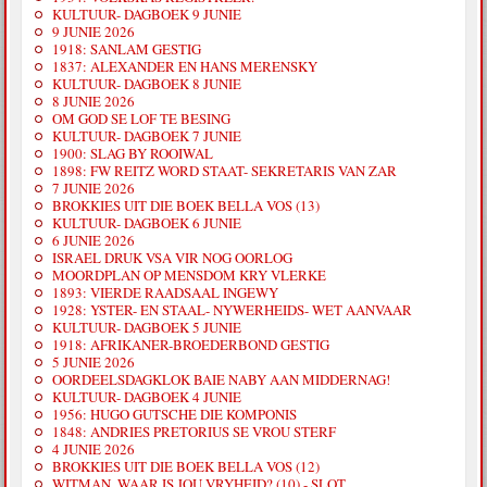
KULTUUR- DAGBOEK 9 JUNIE
9 JUNIE 2026
1918: SANLAM GESTIG
1837: ALEXANDER EN HANS MERENSKY
KULTUUR- DAGBOEK 8 JUNIE
8 JUNIE 2026
OM GOD SE LOF TE BESING
KULTUUR- DAGBOEK 7 JUNIE
1900: SLAG BY ROOIWAL
1898: FW REITZ WORD STAAT- SEKRETARIS VAN ZAR
7 JUNIE 2026
BROKKIES UIT DIE BOEK BELLA VOS (13)
KULTUUR- DAGBOEK 6 JUNIE
6 JUNIE 2026
ISRAEL DRUK VSA VIR NOG OORLOG
MOORDPLAN OP MENSDOM KRY VLERKE
1893: VIERDE RAADSAAL INGEWY
1928: YSTER- EN STAAL- NYWERHEIDS- WET AANVAAR
KULTUUR- DAGBOEK 5 JUNIE
1918: AFRIKANER-BROEDERBOND GESTIG
5 JUNIE 2026
OORDEELSDAGKLOK BAIE NABY AAN MIDDERNAG!
KULTUUR- DAGBOEK 4 JUNIE
1956: HUGO GUTSCHE DIE KOMPONIS
1848: ANDRIES PRETORIUS SE VROU STERF
4 JUNIE 2026
BROKKIES UIT DIE BOEK BELLA VOS (12)
WITMAN, WAAR IS JOU VRYHEID? (10) - SLOT