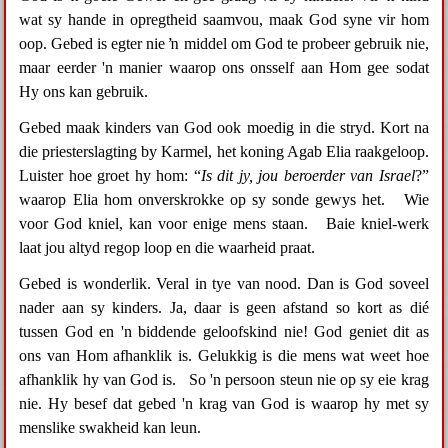
wat sy hande in opregtheid saamvou, maak God syne vir hom
oop. Gebed is egter nie ŉ middel om God te probeer gebruik nie,
maar eerder 'n manier waarop ons onsself aan Hom gee sodat
Hy ons kan gebruik.
Gebed maak kinders van God ook moedig in die stryd. Kort na
die priesterslagting by Karmel, het koning Agab Elia raakgeloop.
Luister hoe groet hy hom: “
Is dit jy, jou beroerder van Israel
?”
waarop Elia hom onverskrokke op sy sonde gewys het. Wie
voor God kniel, kan voor enige mens staan. Baie kniel-werk
laat jou altyd regop loop en die waarheid praat.
Gebed is wonderlik. Veral in tye van nood. Dan is God soveel
nader aan sy kinders. Ja, daar is geen afstand so kort as dié
tussen God en 'n biddende geloofskind nie! God geniet dit as
ons van Hom afhanklik is. Gelukkig is die mens wat weet hoe
afhanklik hy van God is. So 'n persoon steun nie op sy eie krag
nie. Hy besef dat gebed 'n krag van God is waarop hy met sy
menslike swakheid kan leun.