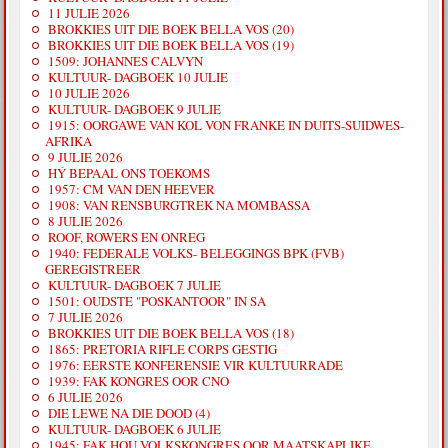
11 JULIE 2026
BROKKIES UIT DIE BOEK BELLA VOS (20)
BROKKIES UIT DIE BOEK BELLA VOS (19)
1509: JOHANNES CALVYN
KULTUUR- DAGBOEK 10 JULIE
10 JULIE 2026
KULTUUR- DAGBOEK 9 JULIE
1915: OORGAWE VAN KOL VON FRANKE IN DUITS-SUIDWES-
AFRIKA
9 JULIE 2026
HÝ BEPAAL ONS TOEKOMS
1957: CM VAN DEN HEEVER
1908: VAN RENSBURGTREK NA MOMBASSA
8 JULIE 2026
ROOF, ROWERS EN ONREG
1940: FEDERALE VOLKS- BELEGGINGS BPK (FVB)
GEREGISTREER
KULTUUR- DAGBOEK 7 JULIE
1501: OUDSTE "POSKANTOOR" IN SA
7 JULIE 2026
BROKKIES UIT DIE BOEK BELLA VOS (18)
1865: PRETORIA RIFLE CORPS GESTIG
1976: EERSTE KONFERENSIE VIR KULTUURRADE
1939: FAK KONGRES OOR CNO
6 JULIE 2026
DIE LEWE NA DIE DOOD (4)
KULTUUR- DAGBOEK 6 JULIE
1945: FAK HOU VOLKSKONGRES OOR MAATSKAPLIKE