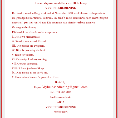
Laserskywe in stelle van 10 te koop
VRYHEIDSBEDIENING
Ds. Andre van den Berg werk sedert November 1990 weekliks met volksgenote in
die gevangenis in Pretoria-Sentraal. Hy bied ŉ reeks laserskywe teen R200 (posgeld
uitgesluit) per stel van 10 aan. Die opbrengs van hierdie verkope gaan vir
Gevangenisbediening.
Dit handel oor aktuele onderwerpe soos:
Die lewe hiernamaals.
Word verantwoordelik oud.
Die pad na die ewigheid.
Bied beproewing die hoof.
Raad vir tieners.
Gelowige kinderopvoeding.
Oorwin depressie.
Kikker jou huwelik op .
Alle mense is nie gelyk nie.
Homoseksualisme - ŉ gruwel vir God.
Bestel by:
Vryheidsbediening@gmail.com
E-pos:
Sel: 074 967 5187
Bankbesonderhede:
ABSA
VRYHEIDSBEDIENING
9062088855
_______________