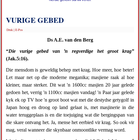
VURIGE GEBED
Druk
|
E-Pos
Ds A.E. van den Berg
“
Die vurige gebed van ŉ regverdige het groot krag”
(Jak.5:16).
Die mensdom is geweldig behep met krag. Hoe meer, hoe beter!
Let maar net op die moderne meganika; masjiene raak al hoe
kleiner, maar sterker. Dit wat 'n 1600cc masjien 20 jaar gelede
gedoen het, verrig 'n 1100cc masjien vandag! 'n Paar jaar gelede
kyk ek op TV hoe 'n groot boot wat met die destydse getygolf in
Japan hoog en droog op land gelaat is, met masjinerie in die
water teruggeplaas is en die toejuiging wat die bergingspan van
die skare ontvang het. Ja, mense het eerbied vir krag. So ook vir
mag, veral wanneer die skynbaar onmoontlike vermag word.