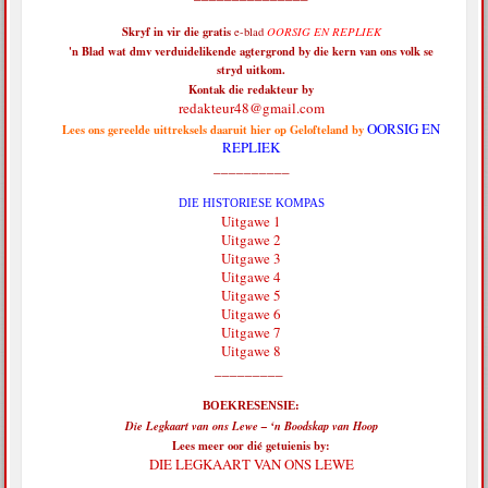
Skryf in vir die
gratis
e-blad
OORSIG EN REPLIEK
'n Blad wat dmv verduidelikende agtergrond by die kern van ons volk se
stryd uitkom.
Kontak die redakteur by
redakteur48@gmail.com
OORSIG EN
Lees ons gereelde uittreksels daaruit hier op Gelofteland by
REPLIEK
__________
DIE HISTORIESE KOMPAS
Uitgawe 1
Uitgawe 2
Uitgawe 3
Uitgawe 4
Uitgawe 5
Uitgawe 6
Uitgawe 7
Uitgawe 8
_________
BOEKRESENSIE:
Die Legkaart van ons Lewe – ‘n Boodskap van Hoop
Lees meer oor dié getuienis by:
DIE LEGKAART VAN ONS LEWE
__________