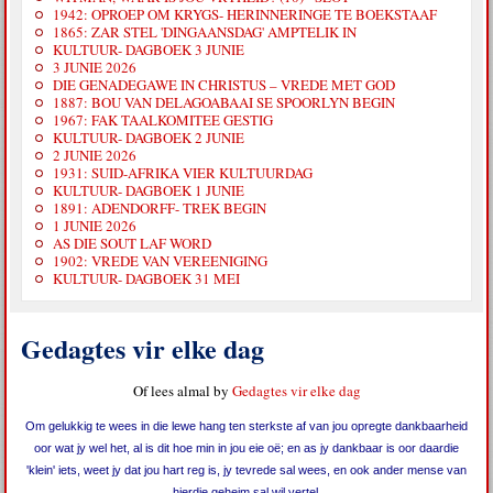
1942: OPROEP OM KRYGS- HERINNERINGE TE BOEKSTAAF
1865: ZAR STEL 'DINGAANSDAG' AMPTELIK IN
KULTUUR- DAGBOEK 3 JUNIE
3 JUNIE 2026
DIE GENADEGAWE IN CHRISTUS – VREDE MET GOD
1887: BOU VAN DELAGOABAAI SE SPOORLYN BEGIN
1967: FAK TAALKOMITEE GESTIG
KULTUUR- DAGBOEK 2 JUNIE
2 JUNIE 2026
1931: SUID-AFRIKA VIER KULTUURDAG
KULTUUR- DAGBOEK 1 JUNIE
1891: ADENDORFF- TREK BEGIN
1 JUNIE 2026
AS DIE SOUT LAF WORD
1902: VREDE VAN VEREENIGING
KULTUUR- DAGBOEK 31 MEI
Gedagtes vir elke dag
Of lees almal by
Gedagtes vir elke dag
Om gelukkig te wees in die lewe hang ten sterkste af van jou opregte dankbaarheid
oor wat jy wel het, al is dit hoe min in jou eie oë; en as jy dankbaar is oor daardie
'klein' iets, weet jy dat jou hart reg is, jy tevrede sal wees, en ook ander mense van
hierdie geheim sal wil vertel.