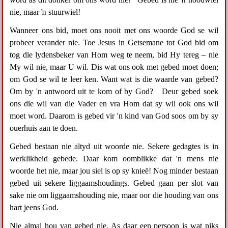
nie, maar ŉ stuurwiel!
Wanneer ons bid, moet ons nooit met ons woorde God se wil
probeer verander nie. Toe Jesus in Getsemane tot God bid om
tog die lydensbeker van Hom weg te neem, bid Hy tereg – nie
My wil nie, maar U wil. Dis wat ons ook met gebed moet doen;
om God se wil te leer ken. Want wat is die waarde van gebed?
Om by 'n antwoord uit te kom of by God? Deur gebed soek
ons die wil van die Vader en vra Hom dat sy wil ook ons wil
moet word. Daarom is gebed vir 'n kind van God soos om by sy
ouerhuis aan te doen.
Gebed bestaan nie altyd uit woorde nie. Sekere gedagtes is in
werklikheid gebede. Daar kom oomblikke dat 'n mens nie
woorde het nie, maar jou siel is op sy knieë! Nog minder bestaan
gebed uit sekere liggaamshoudings. Gebed gaan per slot van
sake nie om liggaamshouding nie, maar oor die houding van ons
hart jeens God.
Nie almal hou van gebed nie. As daar een persoon is wat niks