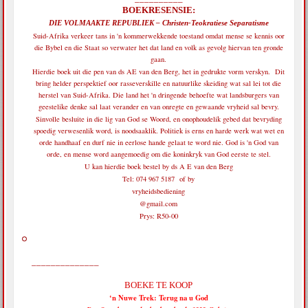
BOEKRESENSIE:
DIE VOLMAAKTE REPUBLIEK – Christen-Teokratiese Separatisme
Suid-Afrika verkeer tans in 'n kommerwekkende toestand omdat mense se kennis oor
die Bybel en die Staat so verwater het dat land en volk as gevolg hiervan ten gronde
gaan.
Hierdie boek uit die pen van ds AE van den Berg, het in gedrukte vorm verskyn. Dit
bring helder perspektief oor rasseverskille en natuurlike skeiding wat sal lei tot die
herstel van Suid-Afrika. Die land het 'n dringende behoefte wat landsburgers van
geestelike denke sal laat verander en van onregte en gewaande vryheid sal bevry.
Sinvolle besluite in die lig van God se Woord, en onophoudelik gebed dat bevryding
spoedig verwesenlik word, is noodsaaklik. Politiek is erns en harde werk wat wet en
orde handhaaf en durf nie in eerlose hande gelaat te word nie. God is 'n God van
orde, en mense word aangemoedig om die koninkryk van God eerste te stel.
U kan hierdie boek bestel by ds A E van den Berg
Tel: 074 967 5187 of by
vryheidsbediening
@gmail.com
Prys: R50-00
______________
BOEKE TE KOOP
‘n Nuwe Trek: Terug na u God