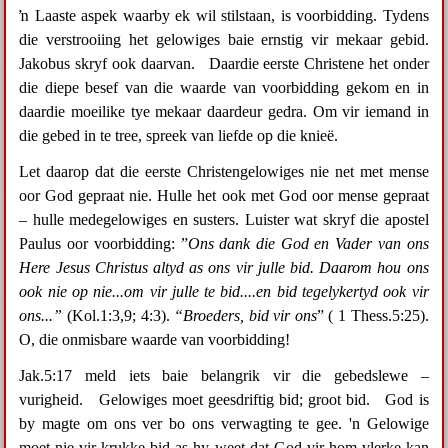
ŉ Laaste aspek waarby ek wil stilstaan, is voorbidding. Tydens
die verstrooiing het gelowiges baie ernstig vir mekaar gebid.
Jakobus skryf ook daarvan. Daardie eerste Christene het onder
die diepe besef van die waarde van voorbidding gekom en in
daardie moeilike tye mekaar daardeur gedra. Om vir iemand in
die gebed in te tree, spreek van liefde op die knieë.
Let daarop dat die eerste Christengelowiges nie net met mense
oor God gepraat nie. Hulle het ook met God oor mense gepraat
– hulle medegelowiges en susters. Luister wat skryf die apostel
Paulus oor voorbidding: ”
Ons dank die God en Vader van ons
Here Jesus Christus altyd as ons vir julle bid. Daarom hou ons
ook nie op nie...om vir julle te bid....en bid tegelykertyd ook vir
ons...”
(Kol.1:3,9; 4:3).
“Broeders, bid vir ons
” ( 1 Thess.5:25).
O, die onmisbare waarde van voorbidding!
Jak.5:17 meld iets baie belangrik vir die gebedslewe –
vurigheid. Gelowiges moet geesdriftig bid; groot bid. God is
by magte om ons ver bo ons verwagting te gee. 'n Gelowige
moet nie vir krukke bid as hy weet dat God vir hom vlerke kan