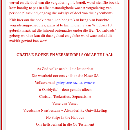
verval en die doel van die vergadering nie bereik word nie. Die boekie
kom handig te pas in alle omstandighede waar 'n vergadering van
persone plaasvind, ongeag die sakelys of doel van die byeenkoms.
Klik hier
om die boekie wat u op hoogte kan bring van korrekte
vergaderingprosedures, gratis af te laai. Indien u van Windows 10
gebruik maak sal die inhoud outomaties onder die lêer "Downloads"
geberg word en kan dit daar gehaal en gebêre word waar ookal dit
maklik gevind kan word.
GRATIS E-BOEKE EN VERSBUNDELS OM AF TE LAAI:
As God volke aan hul eie lot oorlaat
Die waarheid oor ons volk en die Nuwe SA
Volksverraad
geskryf deur adv. P.J. Pretorius
'n Oorblyfsel... deur genade alleen
Christen-Teokratiese Separatisme
Verse van Verset
Vreedsame Naasbestaan = Afsonderlike Ontwikkeling
No Ships in the Harbour
Ons heilsverhaal in die Ou Testament