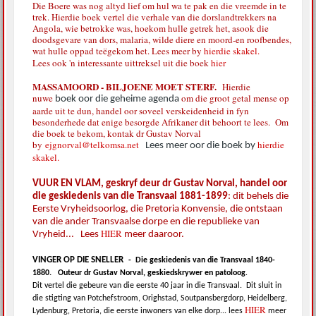
Die Boere was nog altyd lief om hul wa te pak en die vreemde in te
trek. Hierdie boek vertel die verhale van die dorslandtrekkers na
Angola, wie betrokke was, hoekom hulle getrek het, asook die
doodsgevare van dors, malaria, wilde diere en moord-en roofbendes,
wat hulle oppad teëgekom het. Lees meer by
hierdie skakel.
Lees ook 'n interessante uittreksel uit die boek
hier
MASSAMOORD - BILJOENE MOET STERF.
Hierdie
nuwe
om die groot getal mense op
boek oor die geheime agenda
aarde uit te dun, handel oor soveel verskeidenheid in fyn
besonderhede dat enige besorgde Afrikaner dit behoort te lees. Om
die boek te bekom, kontak dr Gustav Norval
by
ejgnorval@telkomsa.net
hierdie
Lees meer oor die boek by
skakel.
VUUR EN VLAM, geskryf deur dr Gustav Norval, handel oor
die geskiedenis van die Transvaal 1881-1899
: dit behels die
Eerste Vryheidsoorlog, die Pretoria Konvensie, die ontstaan
van die ander Transvaalse dorpe en die republieke van
HIER
Vryheid... Lees
meer daaroor.
VINGER OP DIE SNELLER
-
Die geskiedenis van die Transvaal 1840-
1880.
Outeur dr Gustav Norval, geskiedskrywer en patoloog
.
Dit vertel die gebeure van die eerste 40 jaar in die Transvaal.
Dit sluit in
die stigting van Potchefstroom, Orighstad, Soutpansbergdorp, Heidelberg,
HIER
Lydenburg, Pretoria, die eerste inwoners van elke dorp... lees
meer