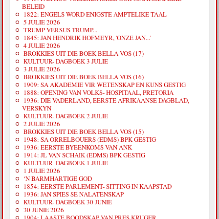
BELEID
1822: ENGELS WORD ENIGSTE AMPTELIKE TAAL
5 JULIE 2026
TRUMP VERSUS TRUMP...
1845: JAN HENDRIK HOFMEYR, 'ONZE JAN...'
4 JULIE 2026
BROKKIES UIT DIE BOEK BELLA VOS (17)
KULTUUR- DAGBOEK 3 JULIE
3 JULIE 2026
BROKKIES UIT DIE BOEK BELLA VOS (16)
1909: SA AKADEMIE VIR WETENSKAP EN KUNS GESTIG
1888: OPENING VAN VOLKS- HOSPITAAL, PRETORIA
1936: DIE VADERLAND, EERSTE AFRIKAANSE DAGBLAD,
VERSKYN
KULTUUR- DAGBOEK 2 JULIE
2 JULIE 2026
BROKKIES UIT DIE BOEK BELLA VOS (15)
1948: SA ORRELBOUERS (EDMS) BPK GESTIG
1936: EERSTE BYEENKOMS VAN ANK
1914: JL VAN SCHAIK (EDMS) BPK GESTIG
KULTUUR- DAGBOEK 1 JULIE
1 JULIE 2026
‘N BARMHARTIGE GOD
1854: EERSTE PARLEMENT- SITTING IN KAAPSTAD
1936: JAN SPIES SE NALATENSKAP
KULTUUR- DAGBOEK 30 JUNIE
30 JUNIE 2026
1904: LAASTE BOODSKAP VAN PRES KRUGER