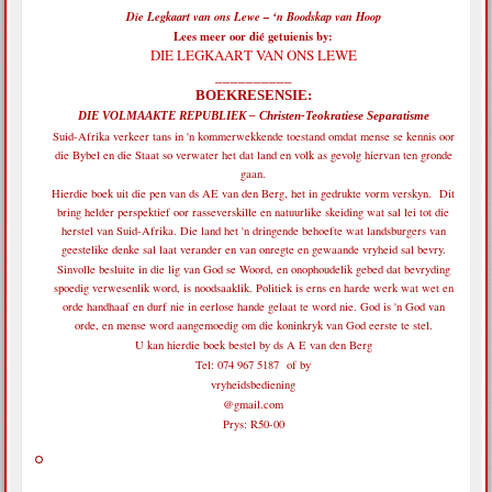
Die Legkaart van ons Lewe – ‘n Boodskap van Hoop
Lees meer oor dié getuienis by:
DIE LEGKAART VAN ONS LEWE
__________
BOEKRESENSIE:
DIE VOLMAAKTE REPUBLIEK – Christen-Teokratiese Separatisme
Suid-Afrika verkeer tans in 'n kommerwekkende toestand omdat mense se kennis oor
die Bybel en die Staat so verwater het dat land en volk as gevolg hiervan ten gronde
gaan.
Hierdie boek uit die pen van ds AE van den Berg, het in gedrukte vorm verskyn. Dit
bring helder perspektief oor rasseverskille en natuurlike skeiding wat sal lei tot die
herstel van Suid-Afrika. Die land het 'n dringende behoefte wat landsburgers van
geestelike denke sal laat verander en van onregte en gewaande vryheid sal bevry.
Sinvolle besluite in die lig van God se Woord, en onophoudelik gebed dat bevryding
spoedig verwesenlik word, is noodsaaklik. Politiek is erns en harde werk wat wet en
orde handhaaf en durf nie in eerlose hande gelaat te word nie. God is 'n God van
orde, en mense word aangemoedig om die koninkryk van God eerste te stel.
U kan hierdie boek bestel by ds A E van den Berg
Tel: 074 967 5187 of by
vryheidsbediening
@gmail.com
Prys: R50-00