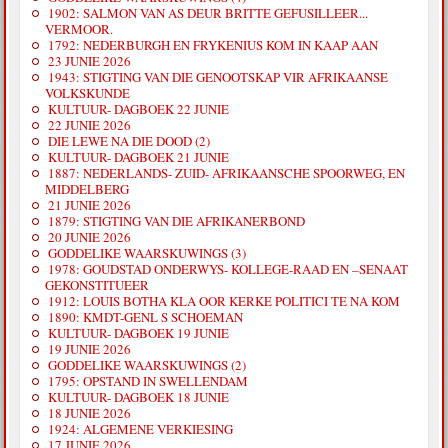
1902: SALMON VAN AS DEUR BRITTE GEFUSILLEER...
VERMOOR.
1792: NEDERBURGH EN FRYKENIUS KOM IN KAAP AAN
23 JUNIE 2026
1943: STIGTING VAN DIE GENOOTSKAP VIR AFRIKAANSE
VOLKSKUNDE
KULTUUR- DAGBOEK 22 JUNIE
22 JUNIE 2026
DIE LEWE NA DIE DOOD (2)
KULTUUR- DAGBOEK 21 JUNIE
1887: NEDERLANDS- ZUID- AFRIKAANSCHE SPOORWEG, EN
MIDDELBERG
21 JUNIE 2026
1879: STIGTING VAN DIE AFRIKANERBOND
20 JUNIE 2026
GODDELIKE WAARSKUWINGS (3)
1978: GOUDSTAD ONDERWYS- KOLLEGE-RAAD EN –SENAAT
GEKONSTITUEER
1912: LOUIS BOTHA KLA OOR KERKE POLITICI TE NA KOM
1890: KMDT-GENL S SCHOEMAN
KULTUUR- DAGBOEK 19 JUNIE
19 JUNIE 2026
GODDELIKE WAARSKUWINGS (2)
1795: OPSTAND IN SWELLENDAM
KULTUUR- DAGBOEK 18 JUNIE
18 JUNIE 2026
1924: ALGEMENE VERKIESING
17 JUNIE 2026