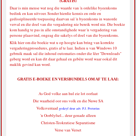
(GRATIS)
Daar is min mense wat nog die waarde van 'n ordelike byeenkoms
bedink en kan uitvoer. Sonder hierdie kennis en orde en
gedissiplineerde toepassing daarvan sal 'n byeenkoms in wanorde
verval en die doel van die vergadering nie bereik word nie. Die boekie
kom handig te pas in alle omstandighede waar 'n vergadering van
persone plaasvind, ongeag die sakelys of doel van die byeenkoms.
Klik hier
om die boekie wat u op hoogte kan bring van korrekte
vergaderingprosedures, gratis af te laai. Indien u van Windows 10
gebruik maak sal die inhoud outomaties onder die lêer "Downloads"
geberg word en kan dit daar gehaal en gebêre word waar ookal dit
maklik gevind kan word.
GRATIS E-BOEKE EN VERSBUNDELS OM AF TE LAAI:
As God volke aan hul eie lot oorlaat
Die waarheid oor ons volk en die Nuwe SA
Volksverraad
geskryf deur adv. P.J. Pretorius
'n Oorblyfsel... deur genade alleen
Christen-Teokratiese Separatisme
Verse van Verset