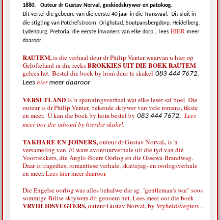
1880.
Outeur dr Gustav Norval, geskiedskrywer en patoloog
.
Dit vertel die gebeure van die eerste 40 jaar in die Transvaal.
Dit sluit in
die stigting van Potchefstroom, Orighstad, Soutpansbergdorp, Heidelberg,
HIER
Lydenburg, Pretoria, die eerste inwoners van elke dorp... lees
meer
daaroor.
RAUTEM,
is die verhaal deur dr Philip Venter waarvan u hier op
BROKKIES UIT DIE BOEK RAUTEM
Gelofteland in die reeks
gelees het. Bestel die boek by hom deur te skakel
083 444 7672.
hier
Lees
meer daaroor
VERSETLAND
is 'n spanningsverhaal wat elke leser sal boei. Die
outeur is dr Philip Venter, bekende skrywer van vele romans, fiksie
en meer. U kan die boek by hom bestel by
Lees
083 444 7672.
meer oor die inhoud by hierdie skakel.
TAKHARE EN JOINERS,
,
outeur dr Gustav Norval
is 'n
versameling van 70 ware avontuurverhale uit die tyd van die
Voortrekkers, die Anglo-Boere Oorlog en die Ossewa-Brandwag.
Daar is tragedies, romantiese verhale, skattejag- en oorlogsverhale
en meer.
Lees hier meer daaroor.
Die Engelse oorlog was alles behalwe die sg. "gentleman's war" soos
sommige Britse skrywers dit genoem het. Lees meer oor die boek
VRYHEIDSVEGTERS,
outeur Gustav Norval, by
Vryheidsvegters
.