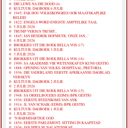
DIE LEWE NA DIE DOOD (4)
KULTUUR- DAGBOEK 6 JULIE
1945: FAK HOU VOLKSKONGRES OOR MAATSKAPLIKE
BELEID
1822: ENGELS WORD ENIGSTE AMPTELIKE TAAL
5 JULIE 2026
TRUMP VERSUS TRUMP...
1845: JAN HENDRIK HOFMEYR, 'ONZE JAN...'
4 JULIE 2026
BROKKIES UIT DIE BOEK BELLA VOS (17)
KULTUUR- DAGBOEK 3 JULIE
3 JULIE 2026
BROKKIES UIT DIE BOEK BELLA VOS (16)
1909: SA AKADEMIE VIR WETENSKAP EN KUNS GESTIG
1888: OPENING VAN VOLKS- HOSPITAAL, PRETORIA
1936: DIE VADERLAND, EERSTE AFRIKAANSE DAGBLAD,
VERSKYN
KULTUUR- DAGBOEK 2 JULIE
2 JULIE 2026
BROKKIES UIT DIE BOEK BELLA VOS (15)
1948: SA ORRELBOUERS (EDMS) BPK GESTIG
1936: EERSTE BYEENKOMS VAN ANK
1914: JL VAN SCHAIK (EDMS) BPK GESTIG
KULTUUR- DAGBOEK 1 JULIE
1 JULIE 2026
‘N BARMHARTIGE GOD
1854: EERSTE PARLEMENT- SITTING IN KAAPSTAD
1936: JAN SPIES SE NALATENSKAP