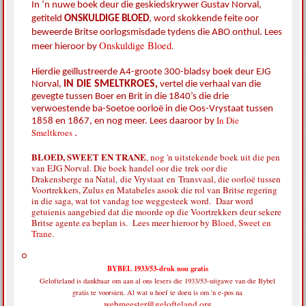
In ‘n nuwe boek deur die geskiedskrywer Gustav Norval,
getiteld
ONSKULDIGE BLOED
,
word skokkende feite oor
beweerde Britse oorlogsmisdade tydens die ABO onthul. Lees
Onskuldige Bloed.
meer hieroor by
Hierdie geïllustreerde A4-groote 300-bladsy boek deur EJG
IN DIE SMELTKROES,
Norval,
vertel die verhaal van die
gevegte tussen Boer en Brit in die 1840’s die drie
verwoestende ba-Soetoe oorloë in die Oos-Vrystaat tussen
In Die
1858 en 1867, en nog meer. Lees daaroor by
Smeltkroes
.
BLOED, SWEET EN TRANE
, nog 'n uitstekende boek uit die pen
van EJG Norval. Die boek handel oor die
trek oor die
Drakensberge
na Natal
,
die Vrystaa
t
en
Transvaal, die oorloë tussen
Voortrekkers, Zulus en Matabeles asook die rol van Britse regering
in die saga, wat tot vandag toe weggesteek word. Daar word
getuienis aangebied dat die moorde op die Voortrekkers deur sekere
Britse agente ea beplan is. Lees meer hieroor by
Bloed, Sweet en
Trane
.
BYBEL 1933/53-druk nou gratis
Gelofteland is dankbaar om aan al ons lesers die 1933/53-uitgawe van die Bybel
gratis te voorsien. Al wat u hoef te doen is om 'n e-pos na
webmeester@gelofteland.org