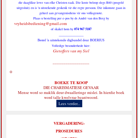
die daaglikse lewe van elke Christen raak. Die koste beloop slegs R60 (posgeld
uitgesluit) en is 'n uitstekende geskenk vir die regte persoon. Die inkomste gaan in
geheel aan gevangenisdiens vir ons volksgenote.
Plaas u bestelling per e-pos by ds Andrè van den Berg by
vryheidsbediening@gmail.com
074 967 5187
of skakel hom by
________________
Bestel 'n uitstekende digbundel deur BOERIUS
Volledige besonderhede hier:
Gietoffers van my Siel
_________________
BOEKE TE KOOP
DIE CHARISMATIESE GEVAAR
Mense word so maklik deur dwaalleringe mislei. In hierdie boek
word talle kwelvrae beantwoord.
Lees verder...
VERGADERING-
PROSEDURES