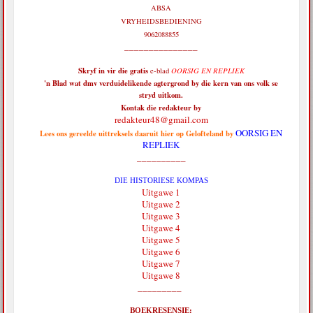
ABSA
VRYHEIDSBEDIENING
9062088855
_______________
Skryf in vir die
gratis
e-blad
OORSIG EN REPLIEK
'n Blad wat dmv verduidelikende agtergrond by die kern van ons volk se
stryd uitkom.
Kontak die redakteur by
redakteur48@gmail.com
OORSIG EN
Lees ons gereelde uittreksels daaruit hier op Gelofteland by
REPLIEK
__________
DIE HISTORIESE KOMPAS
Uitgawe 1
Uitgawe 2
Uitgawe 3
Uitgawe 4
Uitgawe 5
Uitgawe 6
Uitgawe 7
Uitgawe 8
_________
BOEKRESENSIE: