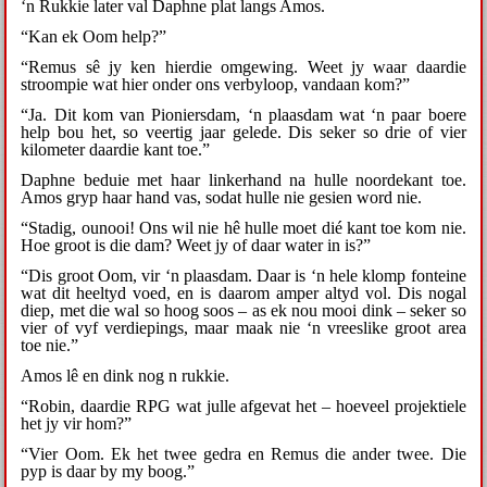
‘n Rukkie later val Daphne plat langs Amos.
“Kan ek Oom help?”
“Remus sê jy ken hierdie omgewing. Weet jy waar daardie
stroompie wat hier onder ons verbyloop, vandaan kom?”
“Ja. Dit kom van Pioniersdam, ‘n plaasdam wat ‘n paar boere
help bou het, so veertig jaar gelede. Dis seker so drie of vier
kilometer daardie kant toe.”
Daphne beduie met haar linkerhand na hulle noordekant toe.
Amos gryp haar hand vas, sodat hulle nie gesien word nie.
“Stadig, ounooi! Ons wil nie hê hulle moet dié kant toe kom nie.
Hoe groot is die dam? Weet jy of daar water in is?”
“Dis groot Oom, vir ‘n plaasdam. Daar is ‘n hele klomp fonteine
wat dit heeltyd voed, en is daarom amper altyd vol. Dis nogal
diep, met die wal so hoog soos – as ek nou mooi dink – seker so
vier of vyf verdiepings, maar maak nie ‘n vreeslike groot area
toe nie.”
Amos lê en dink nog n rukkie.
“Robin, daardie RPG wat julle afgevat het – hoeveel projektiele
het jy vir hom?”
“Vier Oom. Ek het twee gedra en Remus die ander twee. Die
pyp is daar by my boog.”