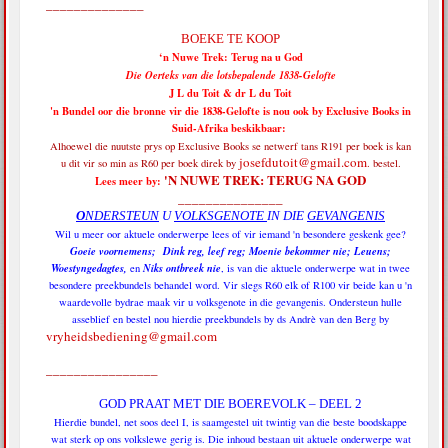
______________
BOEKE TE KOOP
‘n Nuwe Trek: Terug na u God
Die Oerteks van die lotsbepalende 1838-Gelofte
J L du Toit & dr L du Toit
'n Bundel oor die bronne vir die 1838-Gelofte is nou ook by Exclusive Books in
Suid-Afrika beskikbaar:
Alhoewel die nuutste prys op Exclusive Books se netwerf tans R191 per boek is
kan
josefdutoit@gmail.com
u dit vir so min as R60 per boek direk by
. bestel.
'N NUWE TREK: TERUG NA GOD
Lees meer by:
_______________
O
NDERSTEUN
U
VOLKSGENOTE
IN DIE
GEVANGENIS
Wil u meer oor aktuele onderwerpe lees of vir iemand 'n besondere geskenk gee?
Goeie voornemens; Dink reg, leef reg; Moenie bekommer nie; Leuens;
Woestyngedagtes,
Niks ontbreek nie
en
, is van die aktuele onderwerpe wat in twee
besondere preekbundels behandel word. Vir slegs R60 elk of R100 vir beide kan u 'n
waardevolle bydrae maak vir u volksgenote in die gevangenis. Ondersteun hulle
asseblief en bestel nou hierdie preekbundels by ds Andrè van den Berg by
vryheidsbediening@gmail.com
________________
GOD PRAAT MET DIE BOEREVOLK – DEEL 2
Hierdie bundel, net soos deel I, is saamgestel uit twintig van die beste boodskappe
wat sterk op ons volkslewe gerig is. Die inhoud bestaan uit aktuele onderwerpe wat