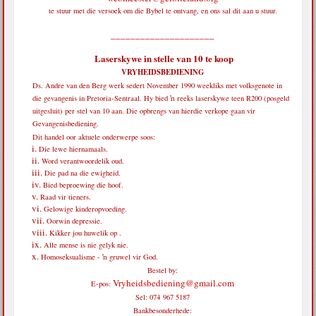
te stuur met die versoek om die Bybel te ontvang, en ons sal dit aan u stuur.
_____________________
Laserskywe in stelle van 10 te koop
VRYHEIDSBEDIENING
Ds. Andre van den Berg werk sedert November 1990 weekliks met volksgenote in
die gevangenis in Pretoria-Sentraal. Hy bied ŉ reeks laserskywe teen R200 (posgeld
uitgesluit) per stel van 10 aan. Die opbrengs van hierdie verkope gaan vir
Gevangenisbediening.
Dit handel oor aktuele onderwerpe soos:
Die lewe hiernamaals.
Word verantwoordelik oud.
Die pad na die ewigheid.
Bied beproewing die hoof.
Raad vir tieners.
Gelowige kinderopvoeding.
Oorwin depressie.
Kikker jou huwelik op .
Alle mense is nie gelyk nie.
Homoseksualisme - ŉ gruwel vir God.
Bestel by:
Vryheidsbediening@gmail.com
E-pos:
Sel: 074 967 5187
Bankbesonderhede: