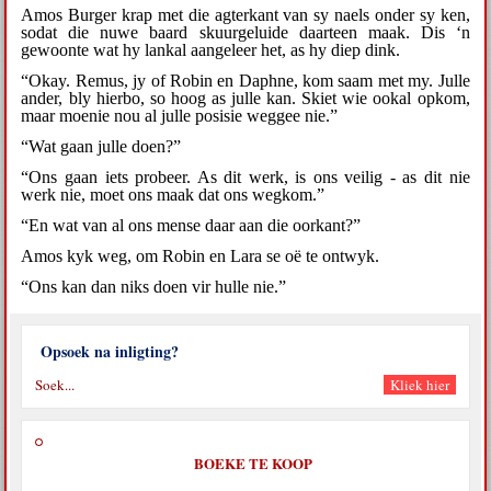
Amos Burger krap met die agterkant van sy naels onder sy ken,
sodat die nuwe baard skuurgeluide daarteen maak. Dis ‘n
gewoonte wat hy lankal aangeleer het, as hy diep dink.
“Okay. Remus, jy of Robin en Daphne, kom saam met my. Julle
ander, bly hierbo, so hoog as julle kan. Skiet wie ookal opkom,
maar moenie nou al julle posisie weggee nie.”
“Wat gaan julle doen?”
“Ons gaan iets probeer. As dit werk, is ons veilig - as dit nie
werk nie, moet ons maak dat ons wegkom.”
“En wat van al ons mense daar aan die oorkant?”
Amos kyk weg, om Robin en Lara se oë te ontwyk.
“Ons kan dan niks doen vir hulle nie.”
Opsoek na inligting?
BOEKE TE KOOP