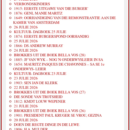
VERBONDSKINDERS
1915: EERSTE UITGAWE VAN 'DIE BURGER'
1876: GENL MANIE MARITZ
1649: OORHANDIGING VAN DIE REMONSTRANTIE AAN DIE
KAMER VAN AMSTERDAM
26 JULIE 2026
KULTUUR- DAGBOEK 25 JULIE
1874: EERSTE BURGERSPOND OORHANDIG
25 JULIE 2026
1866: DS ANDREW MURRAY
24 JULIE 2026
BROKKIES UIT DIE BOEK BELLA VOS (28)
1885: JF VAN WYK – NOG 'N ONDERWYSLEIER IN SA
1654: MAURITZ PASQUES DE CHAVONNES – SA SE 1e
ONDERWYS- LEIER
KULTUUR- DAGBOEK 23 JULIE
23 JULIE 2026
1903: SEN JAN DE KLERK
22 JULIE 2026
BROKKIES UIT DIE BOEK BELLA VOS (27)
DIE SONDE VAN TROTSHEID
1812: KMDT LOUW WEPENER
21 JULIE 2026
BROKKIES UIT DIE BOEK BELLA VOS (26)
1901: PRESIDENT PAUL KRUGER SE VROU, GEZINA
20 JULIE 2026
DOEN DIE REGTE DINGE IN DIE LEWE
1906: H.A. MULDER