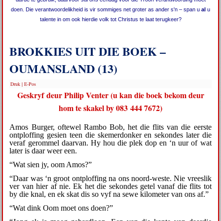
doen. Die verantwoordelikheid is vir sommiges net groter as ander s'n – span u
al
u
talente in om ook hierdie volk tot Christus te laat terugkeer?
BROKKIES UIT DIE BOEK –
OUMANSLAND (13)
Druk
|
E-Pos
Geskryf deur Philip Venter (u kan die boek bekom deur
hom te skakel by 083 444 7672
)
Amos Burger, oftewel Rambo Bob, het die flits van die eerste
ontploffing gesien teen die skemerdonker en sekondes later die
veraf gerommel daarvan. Hy hou die plek dop en ‘n uur of wat
later is daar weer een.
“Wat sien jy, oom Amos?”
“Daar was ‘n groot ontploffing na ons noord-weste. Nie vreeslik
ver van hier af nie. Ek het die sekondes getel vanaf die flits tot
by die knal, en ek skat dis so vyf na sewe kilometer van ons af.”
“Wat dink Oom moet ons doen?”