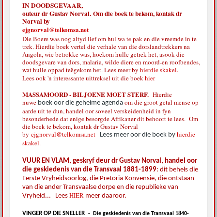
IN DOODSGEVAAR,
outeur dr Gustav Norval. Om die boek te bekom, kontak dr
Norval by
ejgnorval@telkomsa.net
Die Boere was nog altyd lief om hul wa te pak en die vreemde in te
trek. Hierdie boek vertel die verhale van die dorslandtrekkers na
Angola, wie betrokke was, hoekom hulle getrek het, asook die
doodsgevare van dors, malaria, wilde diere en moord-en roofbendes,
wat hulle oppad teëgekom het. Lees meer by
hierdie skakel.
Lees ook 'n interessante uittreksel uit die boek
hier
MASSAMOORD - BILJOENE MOET STERF.
Hierdie
nuwe
om die groot getal mense op
boek oor die geheime agenda
aarde uit te dun, handel oor soveel verskeidenheid in fyn
besonderhede dat enige besorgde Afrikaner dit behoort te lees. Om
die boek te bekom, kontak dr Gustav Norval
by
ejgnorval@telkomsa.net
hierdie
Lees meer oor die boek by
skakel.
VUUR EN VLAM, geskryf deur dr Gustav Norval, handel oor
die geskiedenis van die Transvaal 1881-1899
: dit behels die
Eerste Vryheidsoorlog, die Pretoria Konvensie, die ontstaan
van die ander Transvaalse dorpe en die republieke van
HIER
Vryheid... Lees
meer daaroor.
VINGER OP DIE SNELLER
-
Die geskiedenis van die Transvaal 1840-