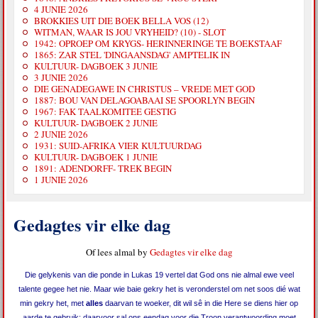
4 JUNIE 2026
BROKKIES UIT DIE BOEK BELLA VOS (12)
WITMAN, WAAR IS JOU VRYHEID? (10) - SLOT
1942: OPROEP OM KRYGS- HERINNERINGE TE BOEKSTAAF
1865: ZAR STEL 'DINGAANSDAG' AMPTELIK IN
KULTUUR- DAGBOEK 3 JUNIE
3 JUNIE 2026
DIE GENADEGAWE IN CHRISTUS – VREDE MET GOD
1887: BOU VAN DELAGOABAAI SE SPOORLYN BEGIN
1967: FAK TAALKOMITEE GESTIG
KULTUUR- DAGBOEK 2 JUNIE
2 JUNIE 2026
1931: SUID-AFRIKA VIER KULTUURDAG
KULTUUR- DAGBOEK 1 JUNIE
1891: ADENDORFF- TREK BEGIN
1 JUNIE 2026
Gedagtes vir elke dag
Of lees almal by
Gedagtes vir elke dag
Die gelykenis van die ponde in Lukas 19 vertel dat God ons nie almal ewe veel
talente gegee het nie. Maar wie baie gekry het is veronderstel om net soos dié wat
min gekry het, met
alles
daarvan te woeker, dit wil sê in die Here se diens hier op
aarde te gebruik; daarvoor sal ons eendag voor die Troon verantwoording moet