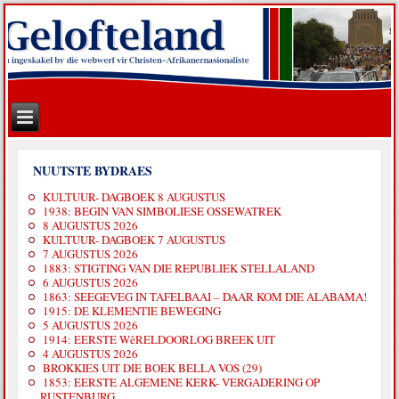
NUUTSTE BYDRAES
KULTUUR- DAGBOEK 8 AUGUSTUS
1938: BEGIN VAN SIMBOLIESE OSSEWATREK
8 AUGUSTUS 2026
KULTUUR- DAGBOEK 7 AUGUSTUS
7 AUGUSTUS 2026
1883: STIGTING VAN DIE REPUBLIEK STELLALAND
6 AUGUSTUS 2026
1863: SEEGEVEG IN TAFELBAAI – DAAR KOM DIE ALABAMA!
1915: DE KLEMENTIE BEWEGING
5 AUGUSTUS 2026
1914: EERSTE WêRELDOORLOG BREEK UIT
4 AUGUSTUS 2026
BROKKIES UIT DIE BOEK BELLA VOS (29)
1853: EERSTE ALGEMENE KERK- VERGADERING OP
RUSTENBURG