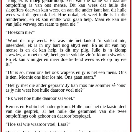
“Jong ek is moeg gehardloop. Een van die kante van daardie
ontploffing is van ons mense. Dit kan wees dat hulle die
slagoffers daarvan kan wees, en aan die ander kant kan dit hulle
wees wat dit gemaak het. Hoe ookal, ek weet hulle is in die
minderheid, en ek sou eintlik wou gaan help. Maar ek kan nie
van julle verwag om saam te gaan nie.”
“Hoekom nie?”
“Want dis my werk. Ek was nie net lankal ‘n soldaat nie,
inteendeel, ek is in my hart nog altyd een. En as dit van my
mense is en ek kan help, is dit my plig. Julle is ‘n klomp
siwwies, al moet ek sê, heel goeie soldate vir ‘n klomp siwwies.
En ek kan vinniger en meer doeltreffend wees as ek op my eie
is.”
“Dit is so, maar ons het ook wapens en jy is net een mens. Ons
is tien. Moenie ons hier los nie. Ons gaan saam.”
“Het jy met die ander gepraat? Jy kan mos nie sommer sê ‘ons’
as jy nie weet hoe hulle daaroor voel nie?”
“Ek weet hoe hulle daaroor sal voel.”
Remus en Robin het nader gekom. Hulle hoor net die laaste deel
van die gesprek, al het hulle die gerammel van die twee
ontploffings ook gehoor en daaroor bespiegel.
“Hoe sal wie waaroor voel, Lara?”