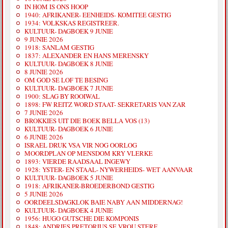
IN HOM IS ONS HOOP
1940: AFRIKANER- EENHEIDS- KOMITEE GESTIG
1934: VOLKSKAS REGISTREER.
KULTUUR- DAGBOEK 9 JUNIE
9 JUNIE 2026
1918: SANLAM GESTIG
1837: ALEXANDER EN HANS MERENSKY
KULTUUR- DAGBOEK 8 JUNIE
8 JUNIE 2026
OM GOD SE LOF TE BESING
KULTUUR- DAGBOEK 7 JUNIE
1900: SLAG BY ROOIWAL
1898: FW REITZ WORD STAAT- SEKRETARIS VAN ZAR
7 JUNIE 2026
BROKKIES UIT DIE BOEK BELLA VOS (13)
KULTUUR- DAGBOEK 6 JUNIE
6 JUNIE 2026
ISRAEL DRUK VSA VIR NOG OORLOG
MOORDPLAN OP MENSDOM KRY VLERKE
1893: VIERDE RAADSAAL INGEWY
1928: YSTER- EN STAAL- NYWERHEIDS- WET AANVAAR
KULTUUR- DAGBOEK 5 JUNIE
1918: AFRIKANER-BROEDERBOND GESTIG
5 JUNIE 2026
OORDEELSDAGKLOK BAIE NABY AAN MIDDERNAG!
KULTUUR- DAGBOEK 4 JUNIE
1956: HUGO GUTSCHE DIE KOMPONIS
1848: ANDRIES PRETORIUS SE VROU STERF