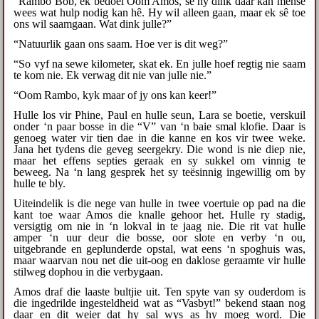
“Rambo Bob, ek bedoel Oom Amos, sê hy dink daar kan mense
wees wat hulp nodig kan hê. Hy wil alleen gaan, maar ek sê toe
ons wil saamgaan. Wat dink julle?”
“Natuurlik gaan ons saam. Hoe ver is dit weg?”
“So vyf na sewe kilometer, skat ek. En julle hoef regtig nie saam
te kom nie. Ek verwag dit nie van julle nie.”
“Oom Rambo, kyk maar of jy ons kan keer!”
Hulle los vir Phine, Paul en hulle seun, Lara se boetie, verskuil
onder ‘n paar bosse in die “V” van ‘n baie smal klofie. Daar is
genoeg water vir tien dae in die kanne en kos vir twee weke.
Jana het tydens die geveg seergekry. Die wond is nie diep nie,
maar het effens septies geraak en sy sukkel om vinnig te
beweeg. Na ‘n lang gesprek het sy teësinnig ingewillig om by
hulle te bly.
Uiteindelik is die nege van hulle in twee voertuie op pad na die
kant toe waar Amos die knalle gehoor het. Hulle ry stadig,
versigtig om nie in ‘n lokval in te jaag nie. Die rit vat hulle
amper ‘n uur deur die bosse, oor slote en verby ‘n ou,
uitgebrande en geplunderde opstal, wat eens ‘n spoghuis was,
maar waarvan nou net die uit-oog en daklose geraamte vir hulle
stilweg dophou in die verbygaan.
Amos draf die laaste bultjie uit. Ten spyte van sy ouderdom is
die ingedrilde ingesteldheid wat as “Vasbyt!” bekend staan nog
daar en dit weier dat hy sal wys as hy moeg word. Die