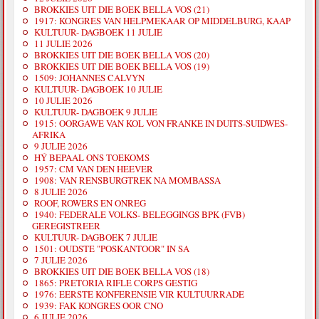
BROKKIES UIT DIE BOEK BELLA VOS (21)
1917: KONGRES VAN HELPMEKAAR OP MIDDELBURG, KAAP
KULTUUR- DAGBOEK 11 JULIE
11 JULIE 2026
BROKKIES UIT DIE BOEK BELLA VOS (20)
BROKKIES UIT DIE BOEK BELLA VOS (19)
1509: JOHANNES CALVYN
KULTUUR- DAGBOEK 10 JULIE
10 JULIE 2026
KULTUUR- DAGBOEK 9 JULIE
1915: OORGAWE VAN KOL VON FRANKE IN DUITS-SUIDWES-
AFRIKA
9 JULIE 2026
HÝ BEPAAL ONS TOEKOMS
1957: CM VAN DEN HEEVER
1908: VAN RENSBURGTREK NA MOMBASSA
8 JULIE 2026
ROOF, ROWERS EN ONREG
1940: FEDERALE VOLKS- BELEGGINGS BPK (FVB)
GEREGISTREER
KULTUUR- DAGBOEK 7 JULIE
1501: OUDSTE "POSKANTOOR" IN SA
7 JULIE 2026
BROKKIES UIT DIE BOEK BELLA VOS (18)
1865: PRETORIA RIFLE CORPS GESTIG
1976: EERSTE KONFERENSIE VIR KULTUURRADE
1939: FAK KONGRES OOR CNO
6 JULIE 2026