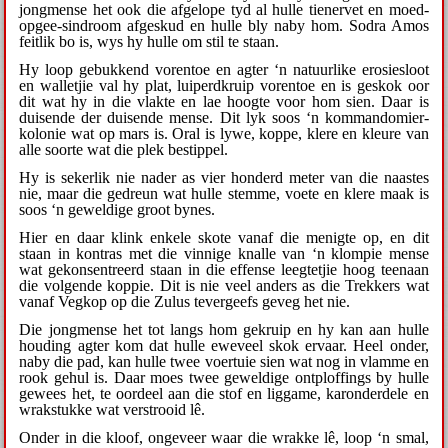
jongmense het ook die afgelope tyd al hulle tienervet en moed-
opgee-sindroom afgeskud en hulle bly naby hom. Sodra Amos
feitlik bo is, wys hy hulle om stil te staan.
Hy loop gebukkend vorentoe en agter ‘n natuurlike erosiesloot
en walletjie val hy plat, luiperdkruip vorentoe en is geskok oor
dit wat hy in die vlakte en lae hoogte voor hom sien. Daar is
duisende der duisende mense. Dit lyk soos ‘n kommandomier-
kolonie wat op mars is. Oral is lywe, koppe, klere en kleure van
alle soorte wat die plek bestippel.
Hy is sekerlik nie nader as vier honderd meter van die naastes
nie, maar die gedreun wat hulle stemme, voete en klere maak is
soos ‘n geweldige groot bynes.
Hier en daar klink enkele skote vanaf die menigte op, en dit
staan in kontras met die vinnige knalle van ‘n klompie mense
wat gekonsentreerd staan in die effense leegtetjie hoog teenaan
die volgende koppie. Dit is nie veel anders as die Trekkers wat
vanaf Vegkop op die Zulus tevergeefs geveg het nie.
Die jongmense het tot langs hom gekruip en hy kan aan hulle
houding agter kom dat hulle eweveel skok ervaar. Heel onder,
naby die pad, kan hulle twee voertuie sien wat nog in vlamme en
rook gehul is. Daar moes twee geweldige ontploffings by hulle
gewees het, te oordeel aan die stof en liggame, karonderdele en
wrakstukke wat verstrooid lê.
Onder in die kloof, ongeveer waar die wrakke lê, loop ‘n smal,