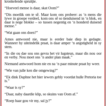
kronkelende spruitjie.
“Hoeveel mense is daar, skat Oom?”
“Dis moeilik om te sê. Maar kom ons probeer: as ‘n mens die
lywe in groepe verdeel, kom ons sê so tienduisend in ‘n blok, en
daar is nege blokke – so tussen negentig en ‘n honderd duisend
mense.”
“Wat gaan ons doen?”
Amos antwoord nie, maar is eerder baie diep in gedagte.
Wanneer hy uiteindelik praat, is daar amper ‘n angstigheid in sy
stem.
“In die ou dae sou ons gevra het vir lugsteun, maar dis nou oor
en verby. Nou moet ons ‘n ander plan maak.”
Niemand antwoord hom nie en na ‘n paar minute praat hy weer.
“Wie van julle ken die omgewing?”
“Ek dink Daphne het hier iewers gebly voordat hulle Pretoria toe
is.”
“Waar is sy?”
“Daar, naby daardie klip, so skuins van Oom af.”
“Roep haar gou vir my, sal jy?”