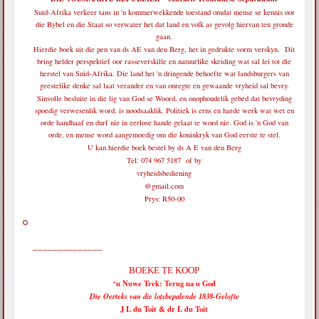
Suid-Afrika verkeer tans in 'n kommerwekkende toestand omdat mense se kennis oor
die Bybel en die Staat so verwater het dat land en volk as gevolg hiervan ten gronde
gaan.
Hierdie boek uit die pen van ds AE van den Berg, het in gedrukte vorm verskyn. Dit
bring helder perspektief oor rasseverskille en natuurlike skeiding wat sal lei tot die
herstel van Suid-Afrika. Die land het 'n dringende behoefte wat landsburgers van
geestelike denke sal laat verander en van onregte en gewaande vryheid sal bevry.
Sinvolle besluite in die lig van God se Woord, en onophoudelik gebed dat bevryding
spoedig verwesenlik word, is noodsaaklik. Politiek is erns en harde werk wat wet en
orde handhaaf en durf nie in eerlose hande gelaat te word nie. God is 'n God van
orde, en mense word aangemoedig om die koninkryk van God eerste te stel.
U kan hierdie boek bestel by ds A E van den Berg
Tel: 074 967 5187 of by
vryheidsbediening
@gmail.com
Prys: R50-00
______________
BOEKE TE KOOP
‘n Nuwe Trek: Terug na u God
Die Oerteks van die lotsbepalende 1838-Gelofte
J L du Toit & dr L du Toit