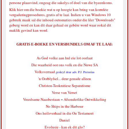
persone plaasvind, ongeag die sakelys of doel van die byeenkoms.
Klik hier
om die boekie wat u op hoogte kan bring van korrekte
vergaderingprosedures, gratis af te laai. Indien u van Windows 10
gebruik maak sal die inhoud outomaties onder die lêer "Downloads"
geberg word en kan dit daar gehaal en gebêre word waar ookal dit
maklik gevind kan word.
GRATIS E-BOEKE EN VERSBUNDELS OM AF TE LAAI:
As God volke aan hul eie lot oorlaat
Die waarheid oor ons volk en die Nuwe SA
Volksverraad
geskryf deur adv. P.J. Pretorius
'n Oorblyfsel... deur genade alleen
Christen-Teokratiese Separatisme
Verse van Verset
Vreedsame Naasbestaan = Afsonderlike Ontwikkeling
No Ships in the Harbour
Ons heilsverhaal in die Ou Testament
Daniel
Evolusie - kan ek dit glo?