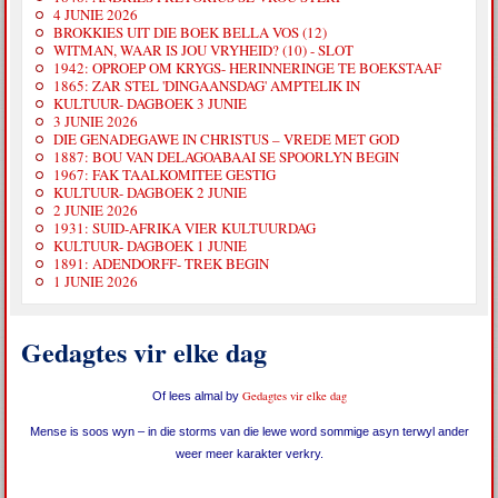
4 JUNIE 2026
BROKKIES UIT DIE BOEK BELLA VOS (12)
WITMAN, WAAR IS JOU VRYHEID? (10) - SLOT
1942: OPROEP OM KRYGS- HERINNERINGE TE BOEKSTAAF
1865: ZAR STEL 'DINGAANSDAG' AMPTELIK IN
KULTUUR- DAGBOEK 3 JUNIE
3 JUNIE 2026
DIE GENADEGAWE IN CHRISTUS – VREDE MET GOD
1887: BOU VAN DELAGOABAAI SE SPOORLYN BEGIN
1967: FAK TAALKOMITEE GESTIG
KULTUUR- DAGBOEK 2 JUNIE
2 JUNIE 2026
1931: SUID-AFRIKA VIER KULTUURDAG
KULTUUR- DAGBOEK 1 JUNIE
1891: ADENDORFF- TREK BEGIN
1 JUNIE 2026
Gedagtes vir elke dag
Gedagtes vir elke dag
Of lees almal by
Mense is soos wyn – in die storms van die lewe word sommige asyn terwyl ander
weer meer karakter verkry.