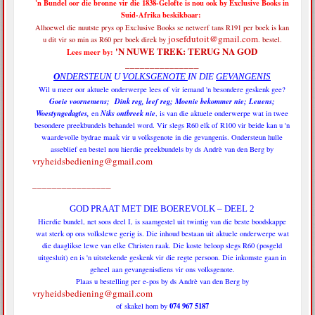
'n Bundel oor die bronne vir die 1838-Gelofte is nou ook by Exclusive Books in
Suid-Afrika beskikbaar:
Alhoewel die nuutste prys op Exclusive Books se netwerf tans R191 per boek is
kan
josefdutoit@gmail.com
u dit vir so min as R60 per boek direk by
. bestel.
'N NUWE TREK: TERUG NA GOD
Lees meer by:
_______________
O
NDERSTEUN
U
VOLKSGENOTE
IN DIE
GEVANGENIS
Wil u meer oor aktuele onderwerpe lees of vir iemand 'n besondere geskenk gee?
Goeie voornemens; Dink reg, leef reg; Moenie bekommer nie; Leuens;
Woestyngedagtes,
Niks ontbreek nie
en
, is van die aktuele onderwerpe wat in twee
besondere preekbundels behandel word. Vir slegs R60 elk of R100 vir beide kan u 'n
waardevolle bydrae maak vir u volksgenote in die gevangenis. Ondersteun hulle
asseblief en bestel nou hierdie preekbundels by ds Andrè van den Berg by
vryheidsbediening@gmail.com
________________
GOD PRAAT MET DIE BOEREVOLK – DEEL 2
Hierdie bundel, net soos deel I, is saamgestel uit twintig van die beste boodskappe
wat sterk op ons volkslewe gerig is. Die inhoud bestaan uit aktuele onderwerpe wat
die daaglikse lewe van elke Christen raak. Die koste beloop slegs R60 (posgeld
uitgesluit) en is 'n uitstekende geskenk vir die regte persoon. Die inkomste gaan in
geheel aan gevangenisdiens vir ons volksgenote.
Plaas u bestelling per e-pos by ds Andrè van den Berg by
vryheidsbediening@gmail.com
074 967 5187
of skakel hom by