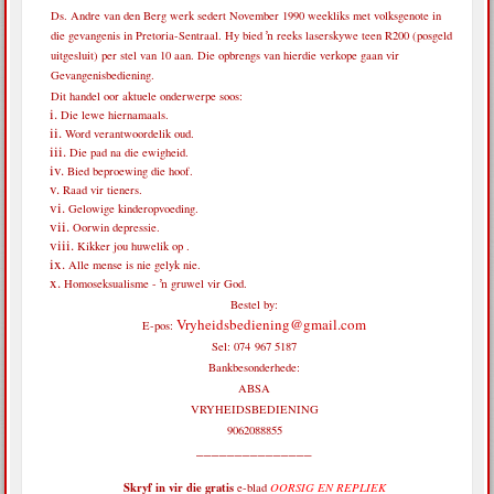
Ds. Andre van den Berg werk sedert November 1990 weekliks met volksgenote in
die gevangenis in Pretoria-Sentraal. Hy bied ŉ reeks laserskywe teen R200 (posgeld
uitgesluit) per stel van 10 aan. Die opbrengs van hierdie verkope gaan vir
Gevangenisbediening.
Dit handel oor aktuele onderwerpe soos:
Die lewe hiernamaals.
Word verantwoordelik oud.
Die pad na die ewigheid.
Bied beproewing die hoof.
Raad vir tieners.
Gelowige kinderopvoeding.
Oorwin depressie.
Kikker jou huwelik op .
Alle mense is nie gelyk nie.
Homoseksualisme - ŉ gruwel vir God.
Bestel by:
Vryheidsbediening@gmail.com
E-pos:
Sel: 074 967 5187
Bankbesonderhede:
ABSA
VRYHEIDSBEDIENING
9062088855
_______________
Skryf in vir die
gratis
e-blad
OORSIG EN REPLIEK