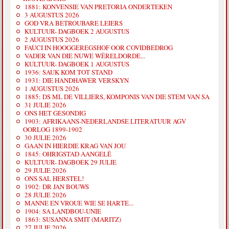
1881: KONVENSIE VAN PRETORIA ONDERTEKEN
3 AUGUSTUS 2026
GOD VRA BETROUBARE LEIERS
KULTUUR- DAGBOEK 2 AUGUSTUS
2 AUGUSTUS 2026
FAUCI IN HOOGGEREGSHOF OOR COVIDBEDROG
VADER VAN DIE NUWE WÊRELDORDE...
KULTUUR- DAGBOEK 1 AUGUSTUS
1936: SAUK KOM TOT STAND
1931: DIE HANDHAWER VERSKYN
1 AUGUSTUS 2026
1885: DS ML DE VILLIERS, KOMPONIS VAN DIE STEM VAN SA
31 JULIE 2026
ONS HET GESONDIG
1903: AFRIKAANS-NEDERLANDSE LITERATUUR AGV
OORLOG 1899-1902
30 JULIE 2026
GAAN IN HIERDIE KRAG VAN JOU
1845: OHRIGSTAD AANGELÊ
KULTUUR- DAGBOEK 29 JULIE
29 JULIE 2026
ONS SAL HERSTEL!
1902: DR JAN BOUWS
28 JULIE 2026
MANNE EN VROUE WIE SE HARTE...
1904: SA LANDBOU-UNIE
1863: SUSANNA SMIT (MARITZ)
27 JULIE 2026