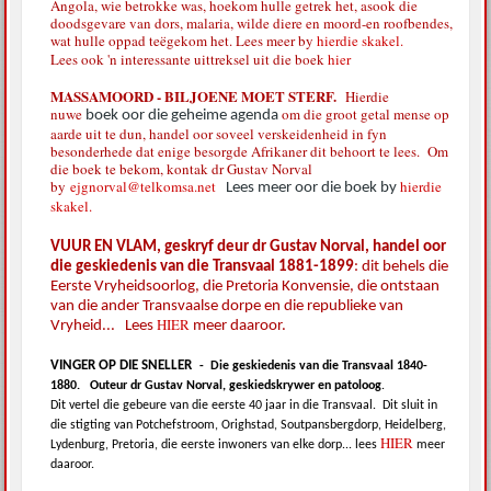
Angola, wie betrokke was, hoekom hulle getrek het, asook die
doodsgevare van dors, malaria, wilde diere en moord-en roofbendes,
wat hulle oppad teëgekom het. Lees meer by
hierdie skakel.
Lees ook 'n interessante uittreksel uit die boek
hier
MASSAMOORD - BILJOENE MOET STERF.
Hierdie
nuwe
om die groot getal mense op
boek oor die geheime agenda
aarde uit te dun, handel oor soveel verskeidenheid in fyn
besonderhede dat enige besorgde Afrikaner dit behoort te lees. Om
die boek te bekom, kontak dr Gustav Norval
by
ejgnorval@telkomsa.net
hierdie
Lees meer oor die boek by
skakel.
VUUR EN VLAM, geskryf deur dr Gustav Norval, handel oor
die geskiedenis van die Transvaal 1881-1899
: dit behels die
Eerste Vryheidsoorlog, die Pretoria Konvensie, die ontstaan
van die ander Transvaalse dorpe en die republieke van
HIER
Vryheid... Lees
meer daaroor.
VINGER OP DIE SNELLER
-
Die geskiedenis van die Transvaal 1840-
1880.
Outeur dr Gustav Norval, geskiedskrywer en patoloog
.
Dit vertel die gebeure van die eerste 40 jaar in die Transvaal.
Dit sluit in
die stigting van Potchefstroom, Orighstad, Soutpansbergdorp, Heidelberg,
HIER
Lydenburg, Pretoria, die eerste inwoners van elke dorp... lees
meer
daaroor.