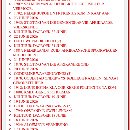
1902: SALMON VAN AS DEUR BRITTE GEFUSILLEER...
VERMOOR.
1792: NEDERBURGH EN FRYKENIUS KOM IN KAAP AAN
23 JUNIE 2026
1943: STIGTING VAN DIE GENOOTSKAP VIR AFRIKAANSE
VOLKSKUNDE
KULTUUR- DAGBOEK 22 JUNIE
22 JUNIE 2026
DIE LEWE NA DIE DOOD (2)
KULTUUR- DAGBOEK 21 JUNIE
1887: NEDERLANDS- ZUID- AFRIKAANSCHE SPOORWEG, EN
MIDDELBERG
21 JUNIE 2026
1879: STIGTING VAN DIE AFRIKANERBOND
20 JUNIE 2026
GODDELIKE WAARSKUWINGS (3)
1978: GOUDSTAD ONDERWYS- KOLLEGE-RAAD EN –SENAAT
GEKONSTITUEER
1912: LOUIS BOTHA KLA OOR KERKE POLITICI TE NA KOM
1890: KMDT-GENL S SCHOEMAN
KULTUUR- DAGBOEK 19 JUNIE
19 JUNIE 2026
GODDELIKE WAARSKUWINGS (2)
1795: OPSTAND IN SWELLENDAM
KULTUUR- DAGBOEK 18 JUNIE
18 JUNIE 2026
1924: ALGEMENE VERKIESING
17 JUNIE 2026