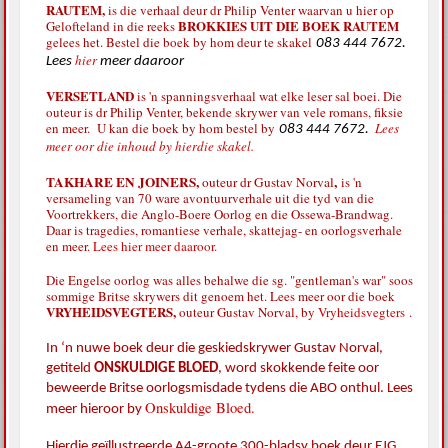
RAUTEM,
is die verhaal deur dr Philip Venter waarvan u hier op
BROKKIES UIT DIE BOEK RAUTEM
Gelofteland in die reeks
gelees het. Bestel die boek by hom deur te skakel
083 444 7672.
hier
Lees
meer daaroor
VERSETLAND
is 'n spanningsverhaal wat elke leser sal boei. Die
outeur is dr Philip Venter, bekende skrywer van vele romans, fiksie
en meer. U kan die boek by hom bestel by
Lees
083 444 7672.
meer oor die inhoud by hierdie skakel.
TAKHARE EN JOINERS,
,
outeur dr Gustav Norval
is 'n
versameling van 70 ware avontuurverhale uit die tyd van die
Voortrekkers, die Anglo-Boere Oorlog en die Ossewa-Brandwag.
Daar is tragedies, romantiese verhale, skattejag- en oorlogsverhale
en meer.
Lees hier meer daaroor.
Die Engelse oorlog was alles behalwe die sg. "gentleman's war" soos
sommige Britse skrywers dit genoem het. Lees meer oor die boek
VRYHEIDSVEGTERS,
outeur Gustav Norval, by
Vryheidsvegters
.
In ‘n nuwe boek deur die geskiedskrywer Gustav Norval,
getiteld
ONSKULDIGE BLOED
,
word skokkende feite oor
beweerde Britse oorlogsmisdade tydens die ABO onthul. Lees
Onskuldige Bloed.
meer hieroor by
Hierdie geïllustreerde A4-groote 300-bladsy boek deur EJG