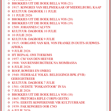
BROKKIES UIT DIE BOEK BELLA VOS (21)
1917: KONGRES VAN HELPMEKAAR OP MIDDELBURG, KAAP
KULTUUR- DAGBOEK 11 JULIE
11 JULIE 2026
BROKKIES UIT DIE BOEK BELLA VOS (20)
BROKKIES UIT DIE BOEK BELLA VOS (19)
1509: JOHANNES CALVYN
KULTUUR- DAGBOEK 10 JULIE
10 JULIE 2026
KULTUUR- DAGBOEK 9 JULIE
1915: OORGAWE VAN KOL VON FRANKE IN DUITS-SUIDWES-
AFRIKA
9 JULIE 2026
HÝ BEPAAL ONS TOEKOMS
1957: CM VAN DEN HEEVER
1908: VAN RENSBURGTREK NA MOMBASSA
8 JULIE 2026
ROOF, ROWERS EN ONREG
1940: FEDERALE VOLKS- BELEGGINGS BPK (FVB)
GEREGISTREER
KULTUUR- DAGBOEK 7 JULIE
1501: OUDSTE "POSKANTOOR" IN SA
7 JULIE 2026
BROKKIES UIT DIE BOEK BELLA VOS (18)
1865: PRETORIA RIFLE CORPS GESTIG
1976: EERSTE KONFERENSIE VIR KULTUURRADE
1939: FAK KONGRES OOR CNO
6 JULIE 2026