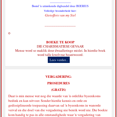
________________
Bestel 'n uitstekende digbundel deur BOERIUS
Volledige besonderhede hier:
Gietoffers van my Siel
_________________
BOEKE TE KOOP
DIE CHARISMATIESE GEVAAR
Mense word so maklik deur dwaalleringe mislei. In hierdie boek
word talle kwelvrae beantwoord.
Lees verder...
VERGADERING-
PROSEDURES
(GRATIS)
Daar is min mense wat nog die waarde van 'n ordelike byeenkoms
bedink en kan uitvoer. Sonder hierdie kennis en orde en
gedissiplineerde toepassing daarvan sal 'n byeenkoms in wanorde
verval en die doel van die vergadering nie bereik word nie. Die boekie
kom handig te pas in alle omstandighede waar 'n vergadering van