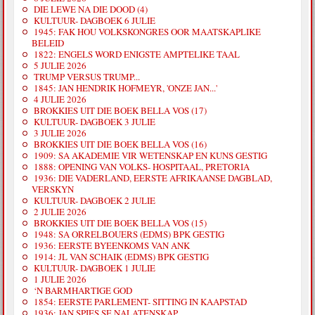
DIE LEWE NA DIE DOOD (4)
KULTUUR- DAGBOEK 6 JULIE
1945: FAK HOU VOLKSKONGRES OOR MAATSKAPLIKE
BELEID
1822: ENGELS WORD ENIGSTE AMPTELIKE TAAL
5 JULIE 2026
TRUMP VERSUS TRUMP...
1845: JAN HENDRIK HOFMEYR, 'ONZE JAN...'
4 JULIE 2026
BROKKIES UIT DIE BOEK BELLA VOS (17)
KULTUUR- DAGBOEK 3 JULIE
3 JULIE 2026
BROKKIES UIT DIE BOEK BELLA VOS (16)
1909: SA AKADEMIE VIR WETENSKAP EN KUNS GESTIG
1888: OPENING VAN VOLKS- HOSPITAAL, PRETORIA
1936: DIE VADERLAND, EERSTE AFRIKAANSE DAGBLAD,
VERSKYN
KULTUUR- DAGBOEK 2 JULIE
2 JULIE 2026
BROKKIES UIT DIE BOEK BELLA VOS (15)
1948: SA ORRELBOUERS (EDMS) BPK GESTIG
1936: EERSTE BYEENKOMS VAN ANK
1914: JL VAN SCHAIK (EDMS) BPK GESTIG
KULTUUR- DAGBOEK 1 JULIE
1 JULIE 2026
‘N BARMHARTIGE GOD
1854: EERSTE PARLEMENT- SITTING IN KAAPSTAD
1936: JAN SPIES SE NALATENSKAP