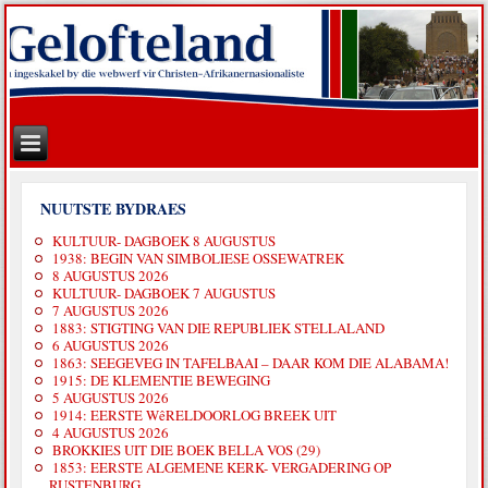
NUUTSTE BYDRAES
KULTUUR- DAGBOEK 8 AUGUSTUS
1938: BEGIN VAN SIMBOLIESE OSSEWATREK
8 AUGUSTUS 2026
KULTUUR- DAGBOEK 7 AUGUSTUS
7 AUGUSTUS 2026
1883: STIGTING VAN DIE REPUBLIEK STELLALAND
6 AUGUSTUS 2026
1863: SEEGEVEG IN TAFELBAAI – DAAR KOM DIE ALABAMA!
1915: DE KLEMENTIE BEWEGING
5 AUGUSTUS 2026
1914: EERSTE WêRELDOORLOG BREEK UIT
4 AUGUSTUS 2026
BROKKIES UIT DIE BOEK BELLA VOS (29)
1853: EERSTE ALGEMENE KERK- VERGADERING OP
RUSTENBURG