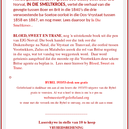
IN DIE SMELTKROES,
Norval,
vertel die verhaal van die
gevegte tussen Boer en Brit in die 1840’s die drie
verwoestende ba-Soetoe oorloë in die Oos-Vrystaat tussen
In Die
1858 en 1867, en nog meer. Lees daaroor by
Smeltkroes
.
BLOED, SWEET EN TRANE
, nog 'n uitstekende boek uit die pen
van EJG Norval. Die boek handel oor die
trek oor die
Drakensberge
na Natal
,
die Vrystaa
t
en
Transvaal, die oorloë tussen
Voortrekkers, Zulus en Matabeles asook die rol van Britse regering
in die saga, wat tot vandag toe weggesteek word. Daar word
getuienis aangebied dat die moorde op die Voortrekkers deur sekere
Britse agente ea beplan is. Lees meer hieroor by
Bloed, Sweet en
Trane
.
BYBEL 1933/53-druk nou gratis
Gelofteland is dankbaar om aan al ons lesers die 1933/53-uitgawe van die Bybel
gratis te voorsien. Al wat u hoef te doen is om 'n e-pos na
webmeester@gelofteland.org
te stuur met die versoek om die Bybel te ontvang, en ons sal dit aan u stuur.
_____________________
Laserskywe in stelle van 10 te koop
VRYHEIDSBEDIENING