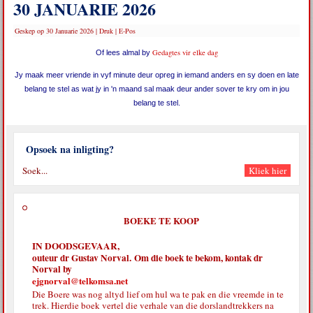
30 JANUARIE 2026
Geskep op 30 Januarie 2026
|
Druk
|
E-Pos
Gedagtes vir elke dag
Of lees almal by
Jy maak meer vriende in vyf minute deur opreg in iemand anders en sy doen en late
belang te stel as wat jy in 'n maand sal maak deur ander sover te kry om in jou
belang te stel.
Opsoek na inligting?
BOEKE TE KOOP
IN DOODSGEVAAR,
outeur dr Gustav Norval. Om die boek te bekom, kontak dr
Norval by
ejgnorval@telkomsa.net
Die Boere was nog altyd lief om hul wa te pak en die vreemde in te
trek. Hierdie boek vertel die verhale van die dorslandtrekkers na