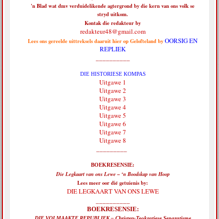
'n Blad wat dmv verduidelikende agtergrond by die kern van ons volk se
stryd uitkom.
Kontak die redakteur by
redakteur48@gmail.com
OORSIG EN
Lees ons gereelde uittreksels daaruit hier op Gelofteland by
REPLIEK
__________
DIE HISTORIESE KOMPAS
Uitgawe 1
Uitgawe 2
Uitgawe 3
Uitgawe 4
Uitgawe 5
Uitgawe 6
Uitgawe 7
Uitgawe 8
_________
BOEKRESENSIE:
Die Legkaart van ons Lewe – ‘n Boodskap van Hoop
Lees meer oor dié getuienis by:
DIE LEGKAART VAN ONS LEWE
__________
BOEKRESENSIE:
DIE VOLMAAKTE REPUBLIEK – Christen-Teokratiese Separatisme