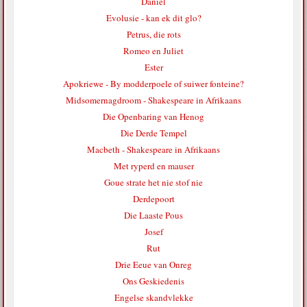
Daniel
Evolusie - kan ek dit glo?
Petrus, die rots
Romeo en Juliet
Ester
Apokriewe - By modderpoele of suiwer fonteine?
Midsomernagdroom - Shakespeare in Afrikaans
Die Openbaring van Henog
Die Derde Tempel
Macbeth - Shakespeare in Afrikaans
Met ryperd en mauser
Goue strate het nie stof nie
Derdepoort
Die Laaste Pous
Josef
Rut
Drie Eeue van Onreg
Ons Geskiedenis
Engelse skandvlekke