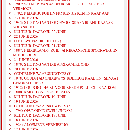
1902: SALMON VAN AS DEUR BRITTE GEFUSILLEER...
VERMOOR.
1792: NEDERBURGH EN FRYKENIUS KOM IN KAAP AAN
23 JUNIE 2026
1943: STIGTING VAN DIE GENOOTSKAP VIR AFRIKAANSE
VOLKSKUNDE
KULTUUR- DAGBOEK 22 JUNIE
22 JUNIE 2026
DIE LEWE NA DIE DOOD (2)
KULTUUR- DAGBOEK 21 JUNIE
1887: NEDERLANDS- ZUID- AFRIKAANSCHE SPOORWEG, EN
MIDDELBERG
21 JUNIE 2026
1879: STIGTING VAN DIE AFRIKANERBOND
20 JUNIE 2026
GODDELIKE WAARSKUWINGS (3)
1978: GOUDSTAD ONDERWYS- KOLLEGE-RAAD EN –SENAAT
GEKONSTITUEER
1912: LOUIS BOTHA KLA OOR KERKE POLITICI TE NA KOM
1890: KMDT-GENL S SCHOEMAN
KULTUUR- DAGBOEK 19 JUNIE
19 JUNIE 2026
GODDELIKE WAARSKUWINGS (2)
1795: OPSTAND IN SWELLENDAM
KULTUUR- DAGBOEK 18 JUNIE
18 JUNIE 2026
1924: ALGEMENE VERKIESING
17 JUNIE 2026