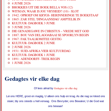
4 JUNIE 2026
BROKKIES UIT DIE BOEK BELLA VOS (12)
WITMAN, WAAR IS JOU VRYHEID? (10) - SLOT
1942: OPROEP OM KRYGS- HERINNERINGE TE BOEKSTAAF
1865: ZAR STEL 'DINGAANSDAG' AMPTELIK IN
KULTUUR- DAGBOEK 3 JUNIE
3 JUNIE 2026
DIE GENADEGAWE IN CHRISTUS – VREDE MET GOD
1887: BOU VAN DELAGOABAAI SE SPOORLYN BEGIN
1967: FAK TAALKOMITEE GESTIG
KULTUUR- DAGBOEK 2 JUNIE
2 JUNIE 2026
1931: SUID-AFRIKA VIER KULTUURDAG
KULTUUR- DAGBOEK 1 JUNIE
1891: ADENDORFF- TREK BEGIN
1 JUNIE 2026
Gedagtes vir elke dag
Gedagtes vir elke dag
Of lees almal by
Lei ons HERE, groot en magtig, U alleen ons hulp en krag. As die nag se kleed ons
sluier, bly ons steeds u heil verwag. Ons Bevryder, ons Bewaker, U die God wat
ons bewaar!