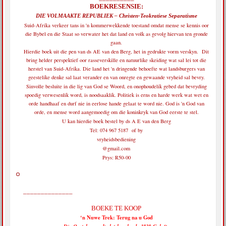
BOEKRESENSIE:
DIE VOLMAAKTE REPUBLIEK – Christen-Teokratiese Separatisme
Suid-Afrika verkeer tans in 'n kommerwekkende toestand omdat mense se kennis oor
die Bybel en die Staat so verwater het dat land en volk as gevolg hiervan ten gronde
gaan.
Hierdie boek uit die pen van ds AE van den Berg, het in gedrukte vorm verskyn. Dit
bring helder perspektief oor rasseverskille en natuurlike skeiding wat sal lei tot die
herstel van Suid-Afrika. Die land het 'n dringende behoefte wat landsburgers van
geestelike denke sal laat verander en van onregte en gewaande vryheid sal bevry.
Sinvolle besluite in die lig van God se Woord, en onophoudelik gebed dat bevryding
spoedig verwesenlik word, is noodsaaklik. Politiek is erns en harde werk wat wet en
orde handhaaf en durf nie in eerlose hande gelaat te word nie. God is 'n God van
orde, en mense word aangemoedig om die koninkryk van God eerste te stel.
U kan hierdie boek bestel by ds A E van den Berg
Tel: 074 967 5187 of by
vryheidsbediening
@gmail.com
Prys: R50-00
______________
BOEKE TE KOOP
‘n Nuwe Trek: Terug na u God