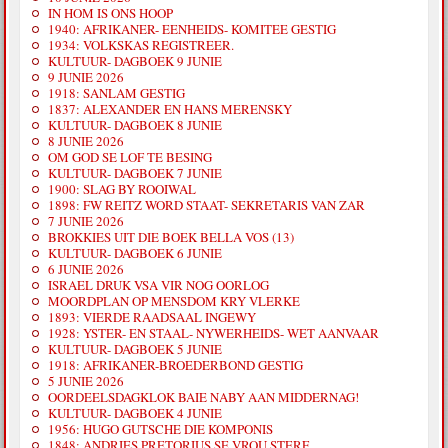
IN HOM IS ONS HOOP
1940: AFRIKANER- EENHEIDS- KOMITEE GESTIG
1934: VOLKSKAS REGISTREER.
KULTUUR- DAGBOEK 9 JUNIE
9 JUNIE 2026
1918: SANLAM GESTIG
1837: ALEXANDER EN HANS MERENSKY
KULTUUR- DAGBOEK 8 JUNIE
8 JUNIE 2026
OM GOD SE LOF TE BESING
KULTUUR- DAGBOEK 7 JUNIE
1900: SLAG BY ROOIWAL
1898: FW REITZ WORD STAAT- SEKRETARIS VAN ZAR
7 JUNIE 2026
BROKKIES UIT DIE BOEK BELLA VOS (13)
KULTUUR- DAGBOEK 6 JUNIE
6 JUNIE 2026
ISRAEL DRUK VSA VIR NOG OORLOG
MOORDPLAN OP MENSDOM KRY VLERKE
1893: VIERDE RAADSAAL INGEWY
1928: YSTER- EN STAAL- NYWERHEIDS- WET AANVAAR
KULTUUR- DAGBOEK 5 JUNIE
1918: AFRIKANER-BROEDERBOND GESTIG
5 JUNIE 2026
OORDEELSDAGKLOK BAIE NABY AAN MIDDERNAG!
KULTUUR- DAGBOEK 4 JUNIE
1956: HUGO GUTSCHE DIE KOMPONIS
1848: ANDRIES PRETORIUS SE VROU STERF