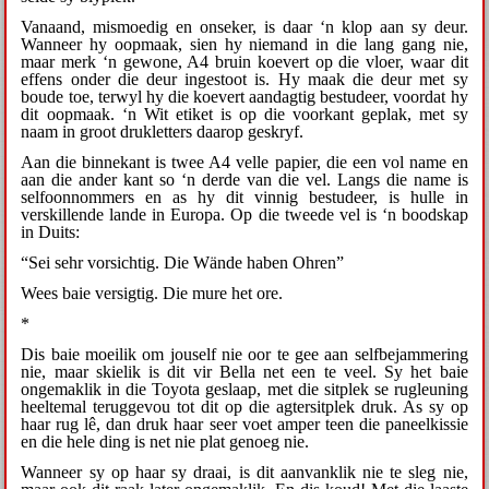
Vanaand, mismoedig en onseker, is daar ‘n klop aan sy deur.
Wanneer hy oopmaak, sien hy niemand in die lang gang nie,
maar merk ‘n gewone, A4 bruin koevert op die vloer, waar dit
effens onder die deur ingestoot is. Hy maak die deur met sy
boude toe, terwyl hy die koevert aandagtig bestudeer, voordat hy
dit oopmaak. ‘n Wit etiket is op die voorkant geplak, met sy
naam in groot drukletters daarop geskryf.
Aan die binnekant is twee A4 velle papier, die een vol name en
aan die ander kant so ‘n derde van die vel. Langs die name is
selfoonnommers en as hy dit vinnig bestudeer, is hulle in
verskillende lande in Europa. Op die tweede vel is ‘n boodskap
in Duits:
“Sei sehr vorsichtig. Die Wände haben Ohren”
Wees baie versigtig. Die mure het ore.
*
Dis baie moeilik om jouself nie oor te gee aan selfbejammering
nie, maar skielik is dit vir Bella net een te veel. Sy het baie
ongemaklik in die Toyota geslaap, met die sitplek se rugleuning
heeltemal teruggevou tot dit op die agtersitplek druk. As sy op
haar rug lê, dan druk haar seer voet amper teen die paneelkissie
en die hele ding is net nie plat genoeg nie.
Wanneer sy op haar sy draai, is dit aanvanklik nie te sleg nie,