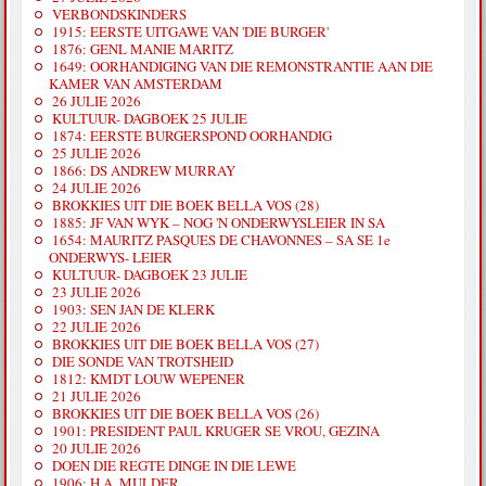
VERBONDSKINDERS
1915: EERSTE UITGAWE VAN 'DIE BURGER'
1876: GENL MANIE MARITZ
1649: OORHANDIGING VAN DIE REMONSTRANTIE AAN DIE
KAMER VAN AMSTERDAM
26 JULIE 2026
KULTUUR- DAGBOEK 25 JULIE
1874: EERSTE BURGERSPOND OORHANDIG
25 JULIE 2026
1866: DS ANDREW MURRAY
24 JULIE 2026
BROKKIES UIT DIE BOEK BELLA VOS (28)
1885: JF VAN WYK – NOG 'N ONDERWYSLEIER IN SA
1654: MAURITZ PASQUES DE CHAVONNES – SA SE 1e
ONDERWYS- LEIER
KULTUUR- DAGBOEK 23 JULIE
23 JULIE 2026
1903: SEN JAN DE KLERK
22 JULIE 2026
BROKKIES UIT DIE BOEK BELLA VOS (27)
DIE SONDE VAN TROTSHEID
1812: KMDT LOUW WEPENER
21 JULIE 2026
BROKKIES UIT DIE BOEK BELLA VOS (26)
1901: PRESIDENT PAUL KRUGER SE VROU, GEZINA
20 JULIE 2026
DOEN DIE REGTE DINGE IN DIE LEWE
1906: H.A. MULDER