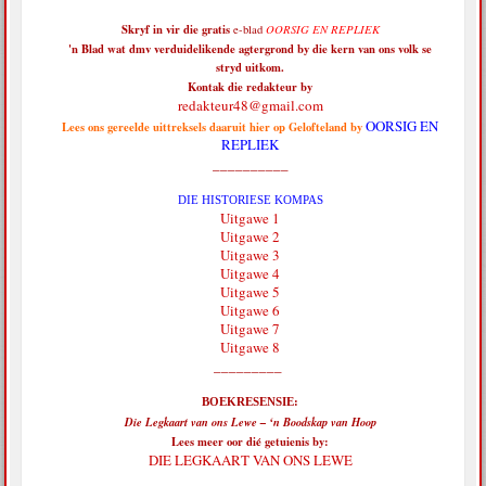
Skryf in vir die
gratis
e-blad
OORSIG EN REPLIEK
'n Blad wat dmv verduidelikende agtergrond by die kern van ons volk se
stryd uitkom.
Kontak die redakteur by
redakteur48@gmail.com
OORSIG EN
Lees ons gereelde uittreksels daaruit hier op Gelofteland by
REPLIEK
__________
DIE HISTORIESE KOMPAS
Uitgawe 1
Uitgawe 2
Uitgawe 3
Uitgawe 4
Uitgawe 5
Uitgawe 6
Uitgawe 7
Uitgawe 8
_________
BOEKRESENSIE:
Die Legkaart van ons Lewe – ‘n Boodskap van Hoop
Lees meer oor dié getuienis by:
DIE LEGKAART VAN ONS LEWE
__________