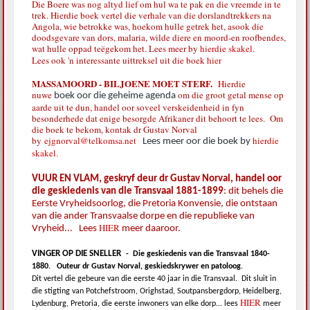
Die Boere was nog altyd lief om hul wa te pak en die vreemde in te
trek. Hierdie boek vertel die verhale van die dorslandtrekkers na
Angola, wie betrokke was, hoekom hulle getrek het, asook die
doodsgevare van dors, malaria, wilde diere en moord-en roofbendes,
wat hulle oppad teëgekom het. Lees meer by
hierdie skakel.
Lees ook 'n interessante uittreksel uit die boek
hier
MASSAMOORD - BILJOENE MOET STERF.
Hierdie
nuwe
om die groot getal mense op
boek oor die geheime agenda
aarde uit te dun, handel oor soveel verskeidenheid in fyn
besonderhede dat enige besorgde Afrikaner dit behoort te lees. Om
die boek te bekom, kontak dr Gustav Norval
by
ejgnorval@telkomsa.net
hierdie
Lees meer oor die boek by
skakel.
VUUR EN VLAM, geskryf deur dr Gustav Norval, handel oor
die geskiedenis van die Transvaal 1881-1899
: dit behels die
Eerste Vryheidsoorlog, die Pretoria Konvensie, die ontstaan
van die ander Transvaalse dorpe en die republieke van
HIER
Vryheid... Lees
meer daaroor.
VINGER OP DIE SNELLER
-
Die geskiedenis van die Transvaal 1840-
1880.
Outeur dr Gustav Norval, geskiedskrywer en patoloog
.
Dit vertel die gebeure van die eerste 40 jaar in die Transvaal.
Dit sluit in
die stigting van Potchefstroom, Orighstad, Soutpansbergdorp, Heidelberg,
HIER
Lydenburg, Pretoria, die eerste inwoners van elke dorp... lees
meer