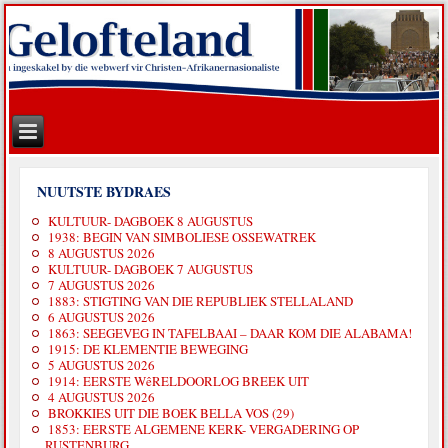
NUUTSTE BYDRAES
KULTUUR- DAGBOEK 8 AUGUSTUS
1938: BEGIN VAN SIMBOLIESE OSSEWATREK
8 AUGUSTUS 2026
KULTUUR- DAGBOEK 7 AUGUSTUS
7 AUGUSTUS 2026
1883: STIGTING VAN DIE REPUBLIEK STELLALAND
6 AUGUSTUS 2026
1863: SEEGEVEG IN TAFELBAAI – DAAR KOM DIE ALABAMA!
1915: DE KLEMENTIE BEWEGING
5 AUGUSTUS 2026
1914: EERSTE WêRELDOORLOG BREEK UIT
4 AUGUSTUS 2026
BROKKIES UIT DIE BOEK BELLA VOS (29)
1853: EERSTE ALGEMENE KERK- VERGADERING OP
RUSTENBURG