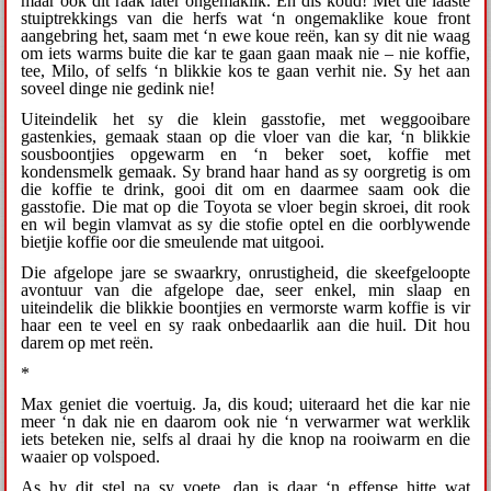
maar ook dit raak later ongemaklik. En dis koud! Met die laaste
stuiptrekkings van die herfs wat ‘n ongemaklike koue front
aangebring het, saam met ‘n ewe koue reën, kan sy dit nie waag
om iets warms buite die kar te gaan gaan maak nie – nie koffie,
tee, Milo, of selfs ‘n blikkie kos te gaan verhit nie. Sy het aan
soveel dinge nie gedink nie!
Uiteindelik het sy die klein gasstofie, met weggooibare
gastenkies, gemaak staan op die vloer van die kar, ‘n blikkie
sousboontjies opgewarm en ‘n beker soet, koffie met
kondensmelk gemaak. Sy brand haar hand as sy oorgretig is om
die koffie te drink, gooi dit om en daarmee saam ook die
gasstofie. Die mat op die Toyota se vloer begin skroei, dit rook
en wil begin vlamvat as sy die stofie optel en die oorblywende
bietjie koffie oor die smeulende mat uitgooi.
Die afgelope jare se swaarkry, onrustigheid, die skeefgeloopte
avontuur van die afgelope dae, seer enkel, min slaap en
uiteindelik die blikkie boontjies en vermorste warm koffie is vir
haar een te veel en sy raak onbedaarlik aan die huil. Dit hou
darem op met reën.
*
Max geniet die voertuig. Ja, dis koud; uiteraard het die kar nie
meer ‘n dak nie en daarom ook nie ‘n verwarmer wat werklik
iets beteken nie, selfs al draai hy die knop na rooiwarm en die
waaier op volspoed.
As hy dit stel na sy voete, dan is daar ‘n effense hitte wat