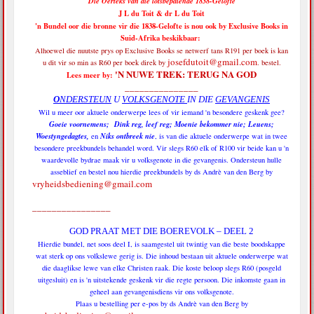
Die Oerteks van die lotsbepalende 1838-Gelofte
J L du Toit & dr L du Toit
'n Bundel oor die bronne vir die 1838-Gelofte is nou ook by Exclusive Books in
Suid-Afrika beskikbaar:
Alhoewel die nuutste prys op Exclusive Books se netwerf tans R191 per boek is
kan
josefdutoit@gmail.com
u dit vir so min as R60 per boek direk by
. bestel.
'N NUWE TREK: TERUG NA GOD
Lees meer by:
_______________
O
NDERSTEUN
U
VOLKSGENOTE
IN DIE
GEVANGENIS
Wil u meer oor aktuele onderwerpe lees of vir iemand 'n besondere geskenk gee?
Goeie voornemens; Dink reg, leef reg; Moenie bekommer nie; Leuens;
Woestyngedagtes,
Niks ontbreek nie
en
, is van die aktuele onderwerpe wat in twee
besondere preekbundels behandel word. Vir slegs R60 elk of R100 vir beide kan u 'n
waardevolle bydrae maak vir u volksgenote in die gevangenis. Ondersteun hulle
asseblief en bestel nou hierdie preekbundels by ds Andrè van den Berg by
vryheidsbediening@gmail.com
________________
GOD PRAAT MET DIE BOEREVOLK – DEEL 2
Hierdie bundel, net soos deel I, is saamgestel uit twintig van die beste boodskappe
wat sterk op ons volkslewe gerig is. Die inhoud bestaan uit aktuele onderwerpe wat
die daaglikse lewe van elke Christen raak. Die koste beloop slegs R60 (posgeld
uitgesluit) en is 'n uitstekende geskenk vir die regte persoon. Die inkomste gaan in
geheel aan gevangenisdiens vir ons volksgenote.
Plaas u bestelling per e-pos by ds Andrè van den Berg by