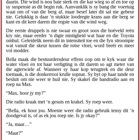
daarin. Die wind is nou baie sterk en die kar wieg so af en toe op
sy suspensie as dit begin ruk. Aanvanklik is sy bang die voertuig
waai om of van die berg af, maar besef later dit sal nie gebeur
nie. Gelukkig is daar ‘n stukkie loodregte krans aan die berg se
kant en dit keer darem die ergste van die wind weg.
Die eerste druppels is nie swaar en groot soos die hoëveld reën
kry nie, maar eerder ‘n digte mistigheid wat haar en die Toyota
omhul. Geleidelik neem dit in intensiteit toe en die fyn stroompie
wat vanuit die skeur tussen die rotse vloei, word breër en meer
vol modder.
Bella maak die bestuurdersdeur effens oop om te kyk waar die
water vloei en tot haar verligting is dit darem so agt meter van
die agterwiele af. Wanneer sy haar kop terugtrek en die deur
toemaak, is die donkerrooi krulle sopnat. Sy byt op haar tande en
besluit om nie weer te huil nie. Sy skakel die handradio aan en
roep na Max.
“Max, hoor jy my?”
Die radio kraak met ‘n gesuis en krakel. Sy roep weer.
“Bella, ek hoor jou. Moenie weer die radio gebruik tensy dit ‘n
doodgeval is, of as ek jou roep nie. Is jy okay?”
“Ja, maar…”
“Maar?”