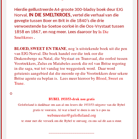
Hierdie geïllustreerde A4-groote 300-bladsy boek deur EJG
IN DIE SMELTKROES,
Norval,
vertel die verhaal van die
gevegte tussen Boer en Brit in die 1840’s die drie
verwoestende ba-Soetoe oorloë in die Oos-Vrystaat tussen
In Die
1858 en 1867, en nog meer. Lees daaroor by
Smeltkroes
.
BLOED, SWEET EN TRANE
, nog 'n uitstekende boek uit die pen
van EJG Norval. Die boek handel oor die
trek oor die
Drakensberge
na Natal
,
die Vrystaa
t
en
Transvaal, die oorloë tussen
Voortrekkers, Zulus en Matabeles asook die rol van Britse regering
in die saga, wat tot vandag toe weggesteek word. Daar word
getuienis aangebied dat die moorde op die Voortrekkers deur sekere
Britse agente ea beplan is. Lees meer hieroor by
Bloed, Sweet en
Trane
.
BYBEL 1933/53-druk nou gratis
Gelofteland is dankbaar om aan al ons lesers die 1933/53-uitgawe van die Bybel
gratis te voorsien. Al wat u hoef te doen is om 'n e-pos na
webmeester@gelofteland.org
te stuur met die versoek om die Bybel te ontvang, en ons sal dit aan u stuur.
_____________________