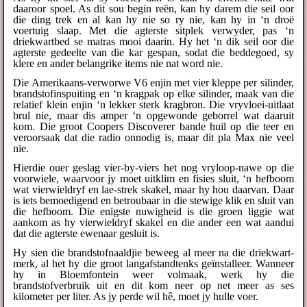
daaroor spoel. As dit sou begin reën, kan hy darem die seil oor
die ding trek en al kan hy nie so ry nie, kan hy in ‘n droë
voertuig slaap. Met die agterste sitplek verwyder, pas ‘n
driekwartbed se matras mooi daarin. Hy het ‘n dik seil oor die
agterste gedeelte van die kar gespan, sodat die beddegoed, sy
klere en ander belangrike items nie nat word nie.
Die Amerikaans-verworwe V6 enjin met vier kleppe per silinder,
brandstofinspuiting en ‘n kragpak op elke silinder, maak van die
relatief klein enjin ‘n lekker sterk kragbron. Die vryvloei-uitlaat
brul nie, maar dis amper ‘n opgewonde geborrel wat daaruit
kom. Die groot Coopers Discoverer bande huil op die teer en
veroorsaak dat die radio onnodig is, maar dit pla Max nie veel
nie.
Hierdie ouer geslag vier-by-viers het nog vryloop-nawe op die
voorwiele, waarvoor jy moet uitklim en fisies sluit, ‘n hefboom
wat vierwieldryf en lae-strek skakel, maar hy hou daarvan. Daar
is iets bemoedigend en betroubaar in die stewige klik en sluit van
die hefboom. Die enigste nuwigheid is die groen liggie wat
aankom as hy vierwieldryf skakel en die ander een wat aandui
dat die agterste ewenaar gesluit is.
Hy sien die brandstofnaaldjie beweeg al meer na die driekwart-
merk, al het hy die groot langafstandtenks geïnstalleer. Wanneer
hy in Bloemfontein weer volmaak, werk hy die
brandstofverbruik uit en dit kom neer op net meer as ses
kilometer per liter. As jy perde wil hê, moet jy hulle voer.