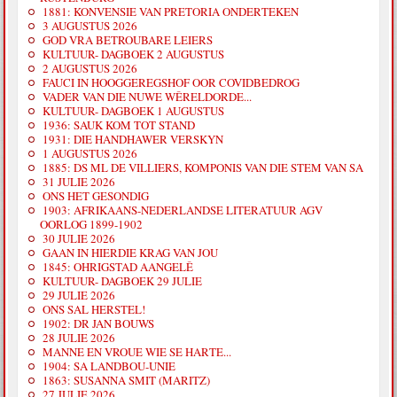
1881: KONVENSIE VAN PRETORIA ONDERTEKEN
3 AUGUSTUS 2026
GOD VRA BETROUBARE LEIERS
KULTUUR- DAGBOEK 2 AUGUSTUS
2 AUGUSTUS 2026
FAUCI IN HOOGGEREGSHOF OOR COVIDBEDROG
VADER VAN DIE NUWE WÊRELDORDE...
KULTUUR- DAGBOEK 1 AUGUSTUS
1936: SAUK KOM TOT STAND
1931: DIE HANDHAWER VERSKYN
1 AUGUSTUS 2026
1885: DS ML DE VILLIERS, KOMPONIS VAN DIE STEM VAN SA
31 JULIE 2026
ONS HET GESONDIG
1903: AFRIKAANS-NEDERLANDSE LITERATUUR AGV
OORLOG 1899-1902
30 JULIE 2026
GAAN IN HIERDIE KRAG VAN JOU
1845: OHRIGSTAD AANGELÊ
KULTUUR- DAGBOEK 29 JULIE
29 JULIE 2026
ONS SAL HERSTEL!
1902: DR JAN BOUWS
28 JULIE 2026
MANNE EN VROUE WIE SE HARTE...
1904: SA LANDBOU-UNIE
1863: SUSANNA SMIT (MARITZ)
27 JULIE 2026