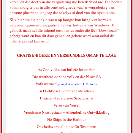
verval en die doel van die vergadering nie bereik word nie. Die boekie
kom handig te pas in alle omstandighede waar 'n vergadering van
persone plaasvind, ongeag die sakelys of doel van die byeenkoms.
Klik hier
om die boekie wat u op hoogte kan bring van korrekte
vergaderingprosedures, gratis af te laai. Indien u van Windows 10
gebruik maak sal die inhoud outomaties onder die lêer "Downloads"
geberg word en kan dit daar gehaal en gebêre word waar ookal dit
maklik gevind kan word.
GRATIS E-BOEKE EN VERSBUNDELS OM AF TE LAAI:
As God volke aan hul eie lot oorlaat
Die waarheid oor ons volk en die Nuwe SA
Volksverraad
geskryf deur adv. P.J. Pretorius
'n Oorblyfsel... deur genade alleen
Christen-Teokratiese Separatisme
Verse van Verset
Vreedsame Naasbestaan = Afsonderlike Ontwikkeling
No Ships in the Harbour
Ons heilsverhaal in die Ou Testament