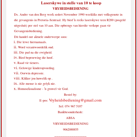
Laserskywe in stelle van 10 te koop
VRYHEIDSBEDIENING
Ds. Andre van den Berg werk sedert November 1990 weekliks met volksgenote in
die gevangenis in Pretoria-Sentraal. Hy bied ŉ reeks laserskywe teen R200 (posgeld
uitgesluit) per stel van 10 aan. Die opbrengs van hierdie verkope gaan vir
Gevangenisbediening.
Dit handel oor aktuele onderwerpe soos:
Die lewe hiernamaals.
Word verantwoordelik oud.
Die pad na die ewigheid.
Bied beproewing die hoof.
Raad vir tieners.
Gelowige kinderopvoeding.
Oorwin depressie.
Kikker jou huwelik op .
Alle mense is nie gelyk nie.
Homoseksualisme - ŉ gruwel vir God.
Bestel by:
Vryheidsbediening@gmail.com
E-pos:
Sel: 074 967 5187
Bankbesonderhede:
ABSA
VRYHEIDSBEDIENING
9062088855
_______________