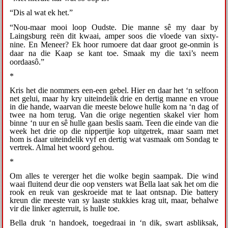
“Dis al wat ek het.”
“Nou-maar mooi loop Oudste. Die manne sê my daar by
Laingsburg reën dit kwaai, amper soos die vloede van sixty-
nine. En Meneer? Ek hoor rumoere dat daar groot ge-onmin is
daar na die Kaap se kant toe.
Smaak my die taxi’s neem
oordaasô.”
*
Kris het die nommers een-een gebel. Hier en daar het ‘n selfoon
net gelui, maar hy kry uiteindelik drie en dertig manne en vroue
in die hande, waarvan die meeste belowe hulle kom na ‘n dag of
twee na hom terug. Van die orige negentien skakel vier hom
binne ‘n uur en sê hulle gaan beslis saam. Teen die einde van die
week het drie op die nippertjie kop uitgetrek, maar saam met
hom is daar uiteindelik vyf en dertig wat vasmaak om Sondag te
vertrek. Almal het woord gehou.
*
Om alles te vererger het die wolke begin saampak. Die wind
waai fluitend deur die oop vensters wat Bella laat sak het om die
rook en reuk van geskroeide mat te laat ontsnap. Die battery
kreun die meeste van sy laaste stukkies krag uit, maar, behalwe
vir die linker agterruit, is hulle toe.
Bella druk ‘n handoek, toegedraai in ‘n dik, swart asbliksak,