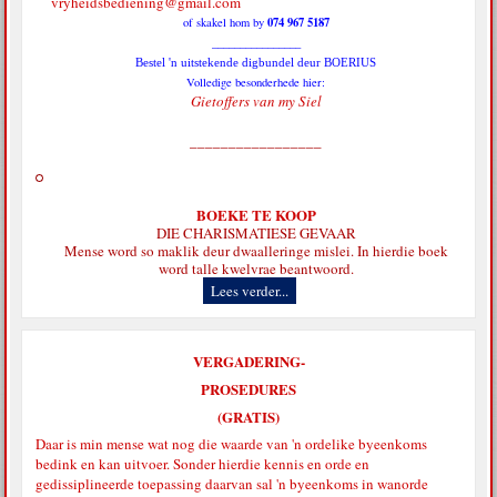
vryheidsbediening@gmail.com
074 967 5187
of skakel hom by
________________
Bestel 'n uitstekende digbundel deur BOERIUS
Volledige besonderhede hier:
Gietoffers van my Siel
_________________
BOEKE TE KOOP
DIE CHARISMATIESE GEVAAR
Mense word so maklik deur dwaalleringe mislei. In hierdie boek
word talle kwelvrae beantwoord.
Lees verder...
VERGADERING-
PROSEDURES
(GRATIS)
Daar is min mense wat nog die waarde van 'n ordelike byeenkoms
bedink en kan uitvoer. Sonder hierdie kennis en orde en
gedissiplineerde toepassing daarvan sal 'n byeenkoms in wanorde