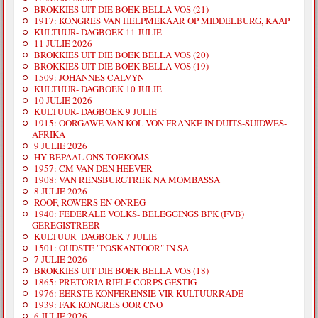
BROKKIES UIT DIE BOEK BELLA VOS (21)
1917: KONGRES VAN HELPMEKAAR OP MIDDELBURG, KAAP
KULTUUR- DAGBOEK 11 JULIE
11 JULIE 2026
BROKKIES UIT DIE BOEK BELLA VOS (20)
BROKKIES UIT DIE BOEK BELLA VOS (19)
1509: JOHANNES CALVYN
KULTUUR- DAGBOEK 10 JULIE
10 JULIE 2026
KULTUUR- DAGBOEK 9 JULIE
1915: OORGAWE VAN KOL VON FRANKE IN DUITS-SUIDWES-
AFRIKA
9 JULIE 2026
HÝ BEPAAL ONS TOEKOMS
1957: CM VAN DEN HEEVER
1908: VAN RENSBURGTREK NA MOMBASSA
8 JULIE 2026
ROOF, ROWERS EN ONREG
1940: FEDERALE VOLKS- BELEGGINGS BPK (FVB)
GEREGISTREER
KULTUUR- DAGBOEK 7 JULIE
1501: OUDSTE "POSKANTOOR" IN SA
7 JULIE 2026
BROKKIES UIT DIE BOEK BELLA VOS (18)
1865: PRETORIA RIFLE CORPS GESTIG
1976: EERSTE KONFERENSIE VIR KULTUURRADE
1939: FAK KONGRES OOR CNO
6 JULIE 2026