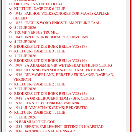
DIE LEWE NA DIE DOOD (4)
KULTUUR- DAGBOEK 6 JULIE
1945: FAK HOU VOLKSKONGRES OOR MAATSKAPLIKE
BELEID
1822: ENGELS WORD ENIGSTE AMPTELIKE TAAL
5 JULIE 2026
TRUMP VERSUS TRUMP...
1845: JAN HENDRIK HOFMEYR, 'ONZE JAN...'
4 JULIE 2026
BROKKIES UIT DIE BOEK BELLA VOS (17)
KULTUUR- DAGBOEK 3 JULIE
3 JULIE 2026
BROKKIES UIT DIE BOEK BELLA VOS (16)
1909: SA AKADEMIE VIR WETENSKAP EN KUNS GESTIG
1888: OPENING VAN VOLKS- HOSPITAAL, PRETORIA
1936: DIE VADERLAND, EERSTE AFRIKAANSE DAGBLAD,
VERSKYN
KULTUUR- DAGBOEK 2 JULIE
2 JULIE 2026
BROKKIES UIT DIE BOEK BELLA VOS (15)
1948: SA ORRELBOUERS (EDMS) BPK GESTIG
1936: EERSTE BYEENKOMS VAN ANK
1914: JL VAN SCHAIK (EDMS) BPK GESTIG
KULTUUR- DAGBOEK 1 JULIE
1 JULIE 2026
‘N BARMHARTIGE GOD
1854: EERSTE PARLEMENT- SITTING IN KAAPSTAD
1936: JAN SPIES SE NALATENSKAP