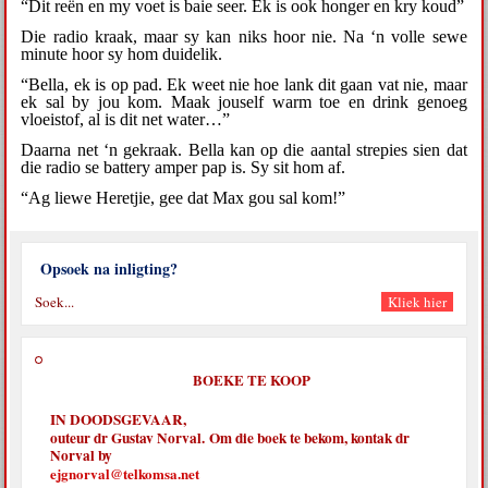
“Dit reën en my voet is baie seer. Ek is ook honger en kry koud”
Die radio kraak, maar sy kan niks hoor nie. Na ‘n volle sewe
minute hoor sy hom duidelik.
“Bella, ek is op pad. Ek weet nie hoe lank dit gaan vat nie, maar
ek sal by jou kom. Maak jouself warm toe en drink genoeg
vloeistof, al is dit net water…”
Daarna net ‘n gekraak. Bella kan op die aantal strepies sien dat
die radio se battery amper pap is. Sy sit hom af.
“Ag liewe Heretjie, gee dat Max gou sal kom!”
Opsoek na inligting?
BOEKE TE KOOP
IN DOODSGEVAAR,
outeur dr Gustav Norval. Om die boek te bekom, kontak dr
Norval by
ejgnorval@telkomsa.net