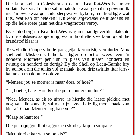
Die lang pad na Colesberg en daarna Beaufort-Wes is amper
verlate. Net so af en toe sal ‘n bakkie, swaar gelaai en gewoonlik
met ‘n ewe swaargelaaide sleepwa verbykom, met hoofligte wat
flits. Wat kan dit beteken? Dit word afgewissel deur sedans en
op die hele roete gaan net drie vragmotors verby.
By Colesberg en Beaufort-Wes is groot handgeverfde plakkate
by die vulstasies aangebring, wat in hoofletters verkondig dat die
brandstof klaar is.
Terwyl die Coopers hulle pad-getjank voortsit, verminder Max
snelheid. Miskien sal die kar ligter op petrol wees teen ‘n
honderd kilometer per uur, in plaas van tussen honderd en
twintig en honderd en dertig? By die Shell op Leeu-Gamka kry
hy genoeg om die tenks vol te maak, koop drie twintig liter jerry-
kanne en maak hulle ook vol.
“Meneer, jou se mouter is maar dors, of hoe?”
“Ja, boetie, baie. Hoe lyk die petrol anderkant toe?”
“Nee, Meneer, as ek so uitvra, is hierdie die laaste plekkie met
nog van die sous. Jy sal maar jou voet baie lig moet maak van
hier af. Gaan Meneer nog baie ver?”
“Kaap se kant toe.”
Die petroljoggie fluit saggies en skud sy kop in simpatie.
“Met hierdie kar wat so oop is?”