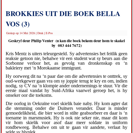
BROKKIES UIT DIE BOEK BELLA
VOS (3)
Geskep op 14 Mei 2026
|
Druk
|
E-Pos
Geskryf deur Philip Venter (u kan die boek bekom deur hom te skakel
by 083 444 7672)
Kris Mentz is uiters teleurgesteld. Sy advertensies het feitlik geen
reaksie getoon nie, behalwe vir een student wat sy beurs aan die
Sorbonne verloor het, as gevolg van dronkenskap en ‘n
bakleiery met ‘n Morokaanse immigrant.
Hy oorweeg dit na ‘n paar dae om die advertensies te onttrek, sy
oud-werkgewer gaan vra om sy joppie terug te kry en om, indien
nodig, sy CV na ‘n klompie ander ondernemings te stuur. Vir die
eerste maal vandat hy Suid-Afrika vaarwel geroep het, is hy
onseker oor die toekoms.
Die oorlog in Oekraïne voel skielik baie naby. Hy kom agter dat
die stemming onder die Duitsers verander. Daar is minder
gemoedelikheid, die bier word in stilte geabsorbeer en daar is ‘n
toename in marsmusiek. Hy is ook nie seker nie, maar dit kom
vir hom skielik voor asof daar meer soldate in uniform
rondbeweeg. Behalwe om uit te gaan vir aandete, verlaat hy
selde sy blyplek.