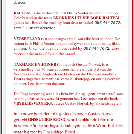
daaroor.
RAUTEM,
is die verhaal deur dr Philip Venter waarvan u hier op
BROKKIES UIT DIE BOEK RAUTEM
Gelofteland in die reeks
gelees het. Bestel die boek by hom deur te skakel
083 444 7672.
hier
Lees
meer daaroor
VERSETLAND
is 'n spanningsverhaal wat elke leser sal boei. Die
outeur is dr Philip Venter, bekende skrywer van vele romans, fiksie
en meer. U kan die boek by hom bestel by
Lees
083 444 7672.
meer oor die inhoud by hierdie skakel.
TAKHARE EN JOINERS,
,
outeur dr Gustav Norval
is 'n
versameling van 70 ware avontuurverhale uit die tyd van die
Voortrekkers, die Anglo-Boere Oorlog en die Ossewa-Brandwag.
Daar is tragedies, romantiese verhale, skattejag- en oorlogsverhale
en meer.
Lees hier meer daaroor.
Die Engelse oorlog was alles behalwe die sg. "gentleman's war" soos
sommige Britse skrywers dit genoem het. Lees meer oor die boek
VRYHEIDSVEGTERS,
outeur Gustav Norval, by
Vryheidsvegters
.
In ‘n nuwe boek deur die geskiedskrywer Gustav Norval,
getiteld
ONSKULDIGE BLOED
,
word skokkende feite oor
beweerde Britse oorlogsmisdade tydens die ABO onthul. Lees
Onskuldige Bloed.
meer hieroor by